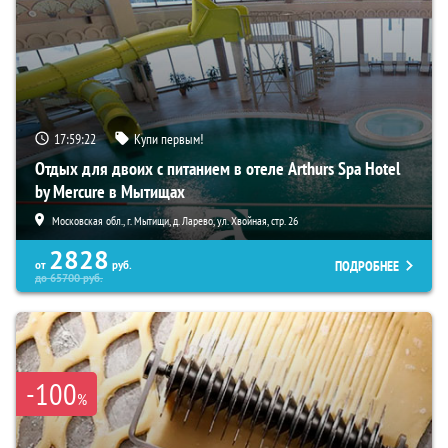
17:59:21
Купи первым!
Отдых для двоих с питанием в отеле Arthurs Spa Hotel
by Mercure в Мытищах
Московская обл., г. Мытищи, д. Ларево, ул. Хвойная, стр. 26
2828
ПОДРОБНЕЕ
от
руб.
до
65700
руб.
-100
%