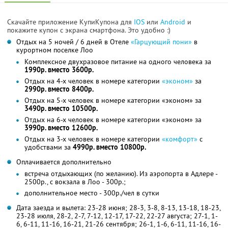
Скачайте приложение КупиКупона для
IOS
или
Android
и
покажите купон с экрана смартфона. Это удобно :)
Отдых на 5 ночей / 6 дней в Отеле
«Гарцующий пони»
в
курортном поселке Лоо
Комплексное двухразовое питание на одного человека за
1990р. вместо 3600р.
Отдых на 4-х человек в номере категории
«эконом»
за
2990р. вместо 8400р.
Отдых на 5-х человек в номере категории «эконом» за
3490р. вместо 10500р.
Отдых на 6-х человек в номере категории «эконом» за
3990р. вместо 12600р.
Отдых на 3-х человек в номере категории
«комфорт»
с
удобствами за
4990р. вместо 10800р.
Оплачивается дополнительно
встреча отдыхающих (по желанию). Из аэропорта в Адлере -
2500р., с вокзала в Лоо - 300р.;
дополнительное место - 300р./чел в сутки
Дата заезда и вылета: 23-28 июня; 28-3, 3-8, 8-13, 13-18, 18-23,
23-28 июля, 28-2, 2-7, 7-12, 12-17, 17-22, 22-27 августа; 27-1, 1-
6, 6-11, 11-16, 16-21, 21-26 сентября; 26-1, 1-6, 6-11, 11-16, 16-