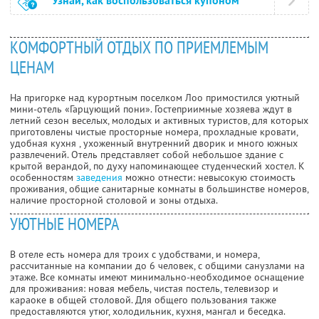
Узнай, как воспользоваться купоном
КОМФОРТНЫЙ ОТДЫХ ПО ПРИЕМЛЕМЫМ
ЦЕНАМ
На пригорке над курортным поселком Лоо примостился уютный
мини-отель «Гарцующий пони». Гостеприимные хозяева ждут в
летний сезон веселых, молодых и активных туристов, для которых
приготовлены чистые просторные номера, прохладные кровати,
удобная кухня , ухоженный внутренний дворик и много южных
развлечений. Отель представляет собой небольшое здание с
крытой верандой, по духу напоминающее студенческий хостел. К
особенностям
заведения
можно отнести: невысокую стоимость
проживания, общие санитарные комнаты в большинстве номеров,
наличие просторной столовой и зоны отдыха.
УЮТНЫЕ НОМЕРА
В отеле есть номера для троих с удобствами, и номера,
рассчитанные на компании до 6 человек, с общими санузлами на
этаже. Все комнаты имеют минимально-необходимое оснащение
для проживания: новая мебель, чистая постель, телевизор и
караоке в общей столовой. Для общего пользования также
предоставляются утюг, холодильник, кухня, мангал и беседка.