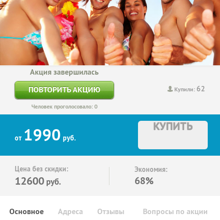
Акция завершилась
62
ПОВТОРИТЬ АКЦИЮ
Купили:
Человек проголосовало: 0
КУПИТЬ
1990
от
руб.
Цена без скидки:
Экономия:
12600
68%
руб.
Основное
Адреса
Отзывы
Вопросы по акции