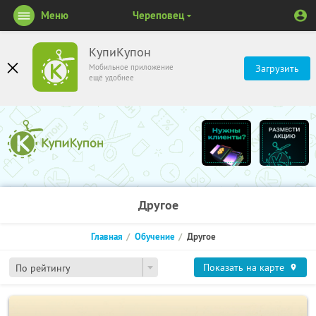
Меню
Череповец
КупиКупон
Мобильное приложение
Загрузить
ещё удобнее
Другое
Главная
Обучение
Другое
Показать на карте
По рейтингу