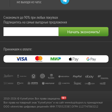
не выходя из чата:
Сэкономьте до 90% при любых покупках
Подпишитесь на самые выгодные предложения
Принимаем к оплате:
2010-2026 © КупиКупон. Все права защищены.
Все права на товарный знак "КупиКупон" и на сайт www.kupikupon.ru принадлежат
OOO «Агентство цифровых решений» ИНН 7705523387, ОГРН 1127747063212