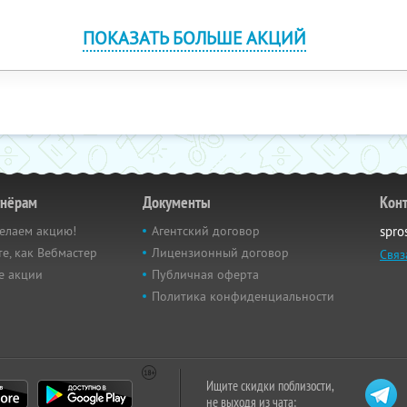
ПОКАЗАТЬ БОЛЬШЕ АКЦИЙ
тнёрам
Документы
Кон
елаем акцию!
Агентский договор
spro
е, как Вебмастер
Лицензионный договор
Связ
е акции
Публичная оферта
Политика конфиденциальности
Ищите скидки поблизости,
не выходя из чата: