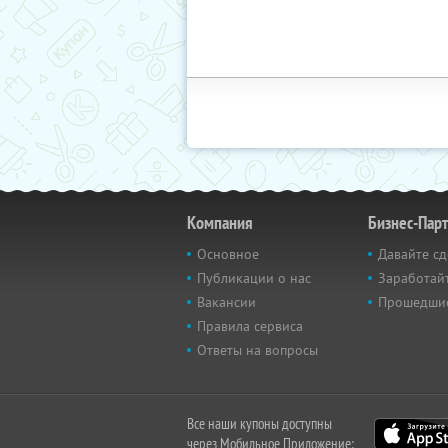
Компания
Бизнес-Пар
Основное
Давайте сд
Публикации о нас
Заработайт
Вакансии
Прошедши
Правила сервиса
Ответы на вопросы
Все наши купоны доступны
через Мобильное Приложение: