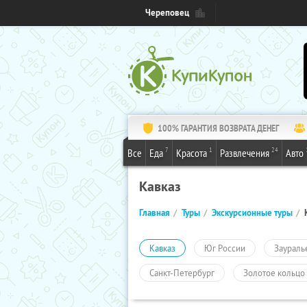
Череповец
100% ГАРАНТИЯ ВОЗВРАТА ДЕНЕГ
7
1
24
Все
Еда
Красота
Развлечения
Авто
Кавказ
Главная
Туры
Экскурсионные туры
Кавказ
Юг России
Заураль
Санкт-Петербург
Золотое кольцо