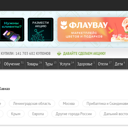
КУПИЛИ:
141 703 682
КУПОНОВ
ДАВАЙТЕ СДЕЛАЕМ АКЦИЮ!
1
31
26
13
14
1
17
6
Обучение
Товары
Туры
Услуги
Здоровье
Отели
Дети
Кавказ
е
Ленинградская область
Москва
Прибалтика и Скандинав
Крым
Европа
Другие города России
Дальний восто