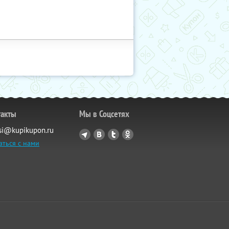
такты
Мы в Соцсетях
si@kupikupon.ru
аться с нами