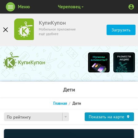
Меню
Череповец
КупиКупон
Мобильное приложение
Загрузить
ещё удобнее
Дети
Главная
Дети
Показать на карте
По рейтингу