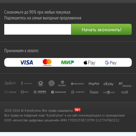
Сэкономьте до 90% при любых покупках
Подпишитесь на самые выгодные предложения
Принимаем к оплате:
2010-2026 © КупиКупон. Все права защищены.
Все права на товарный знак "КупиКупон" и на сайт www.kupikupon.ru принадлежат
OOO «Агентство цифровых решений» ИНН 7705523387, ОГРН 1127747063212