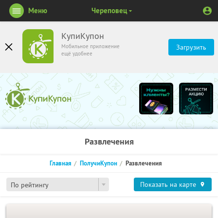
Меню
Череповец
КупиКупон
Мобильное приложение
Загрузить
ещё удобнее
Развлечения
Главная
ПолучиКупон
Развлечения
Показать на карте
По рейтингу