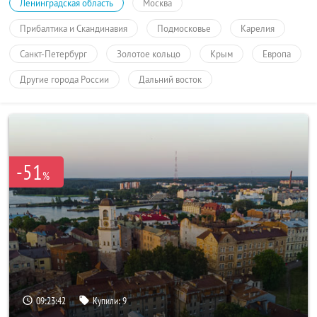
Ленинградская область
Москва
Прибалтика и Скандинавия
Подмосковье
Карелия
Санкт-Петербург
Золотое кольцо
Крым
Европа
Другие города России
Дальний восток
-51
%
09:23:41
Купили:
9