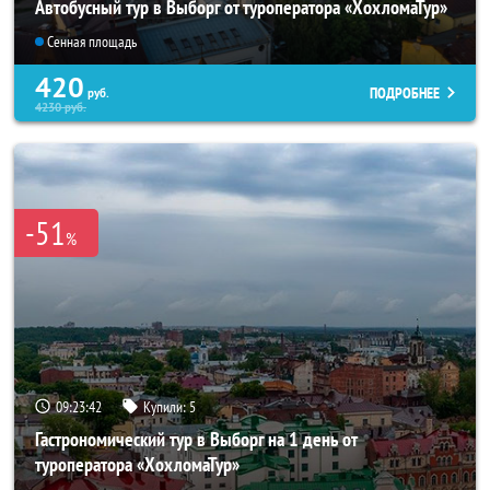
Автобусный тур в Выборг от туроператора «ХохломаТур»
Сенная площадь
420
ПОДРОБНЕЕ
руб.
4230
руб.
-51
%
09:23:41
Купили:
5
Гастрономический тур в Выборг на 1 день от
туроператора «ХохломаТур»