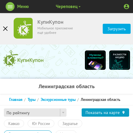
Меню
Череповец
КупиКупон
Мобильное приложение
Загрузить
ещё удобнее
Ленинградская область
Главная
Туры
Экскурсионные туры
Ленинградская область
Показать на карте
По рейтингу
Кавказ
Юг России
Зауралье