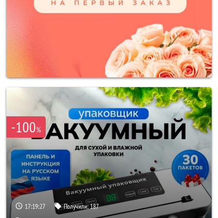
-100
%
17:19:25
Получили:
187