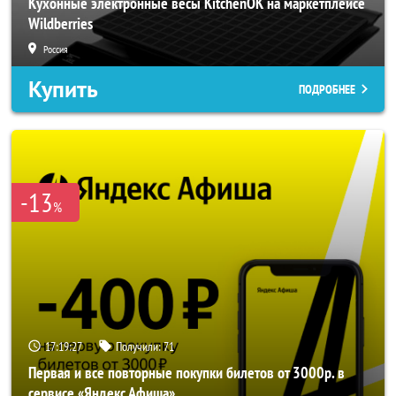
Кухонные электронные весы KitchenOK на маркетплейсе
Wildberries
Россия
Купить
ПОДРОБНЕЕ
-13
%
17:19:25
Получили:
71
Первая и все повторные покупки билетов от 3000р. в
сервисе «Яндекс Афиша»