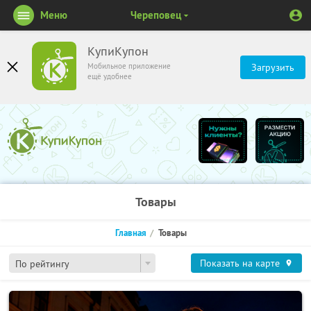
Меню
Череповец
КупиКупон
Мобильное приложение
Загрузить
ещё удобнее
Товары
Главная
Товары
Показать на карте
По рейтингу