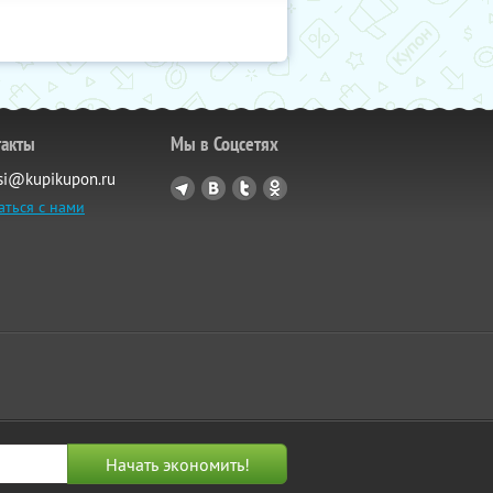
такты
Мы в Соцсетях
si@kupikupon.ru
аться с нами