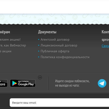
тнёрам
Документы
Кон
елаем акцию!
Агентский договор
spro
е, как Вебмастер
Лицензионный договор
Связ
е акции
Публичная оферта
Политика конфиденциальности
Ищите скидки поблизости,
не выходя из чата: