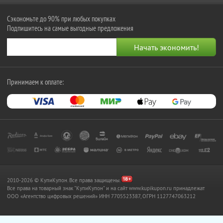
Сэкономьте до 90% при любых покупках
Подпишитесь на самые выгодные предложения
Принимаем к оплате:
2010-2026 © КупиКупон. Все права защищены.
Все права на товарный знак "КупиКупон" и на сайт www.kupikupon.ru принадлежат
OOO «Агентство цифровых решений» ИНН 7705523387, ОГРН 1127747063212