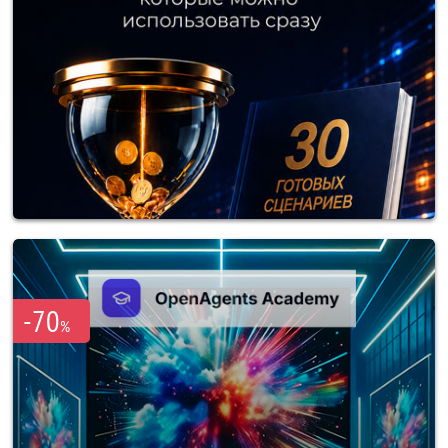
-70
%