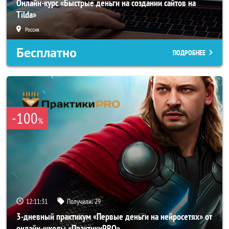
Онлайн-курс «Быстрые деньги на создании сайтов на
Tilda»
Россия
Бесплатно
ПОДРОБНЕЕ
-100
%
12:11:29
Получили:
29
3-дневный практикум «Первые деньги на нейросетях» от
онлайн-школы «ПрактикиPRO»