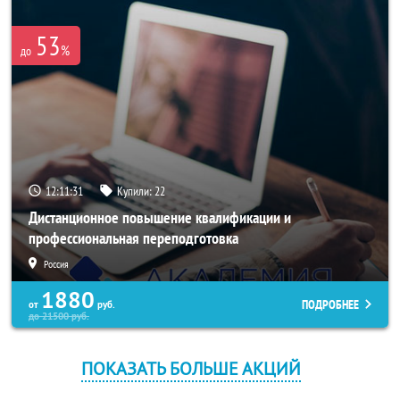
53
%
до
12:11:29
Купили:
22
Дистанционное повышение квалификации и
профессиональная переподготовка
Россия
1880
ПОДРОБНЕЕ
от
руб.
до
21500
руб.
ПОКАЗАТЬ БОЛЬШЕ АКЦИЙ