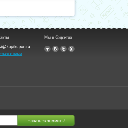
такты
Мы в Соцсетях
si@kupikupon.ru
аться с нами