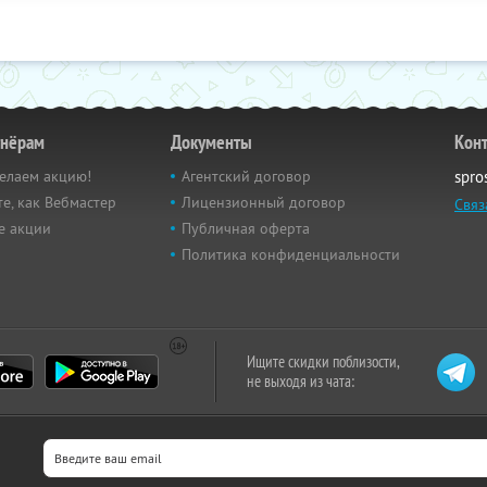
тнёрам
Документы
Кон
елаем акцию!
Агентский договор
spro
е, как Вебмастер
Лицензионный договор
Связ
е акции
Публичная оферта
Политика конфиденциальности
Ищите скидки поблизости,
не выходя из чата: