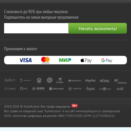
Сэкономьте до 90% при любых покупках
Подпишитесь на самые выгодные предложения
Принимаем к оплате:
2010-2026 © КупиКупон. Все права защищены.
Все права на товарный знак "КупиКупон" и на сайт www.kupikupon.ru принадлежат
OOO «Агентство цифровых решений» ИНН 7705523387, ОГРН 1127747063212