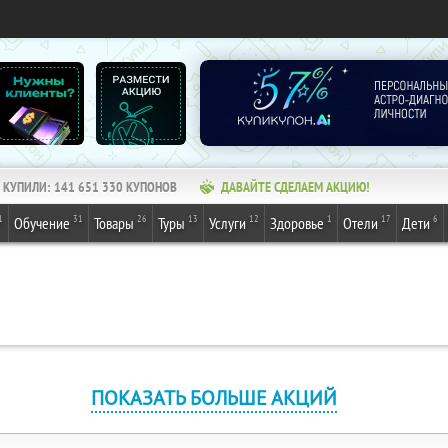
КУПИЛИ:
141 651 330
КУПОНОВ
ДАВАЙТЕ СДЕЛАЕМ АКЦИЮ!
1
31
26
13
12
1
17
6
Обучение
Товары
Туры
Услуги
Здоровье
Отели
Дети
ПОКАЗАТЬ БОЛЬШЕ АКЦИЙ