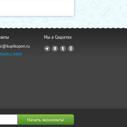
такты
Мы в Соцсетях
si@kupikupon.ru
аться с нами