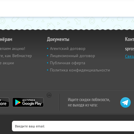
тнёрам
Документы
Кон
елаем акцию!
Агентский договор
spro
е, как Вебмастер
Лицензионный договор
Связ
е акции
Публичная оферта
Политика конфиденциальности
Ищите скидки поблизости,
не выходя из чата: