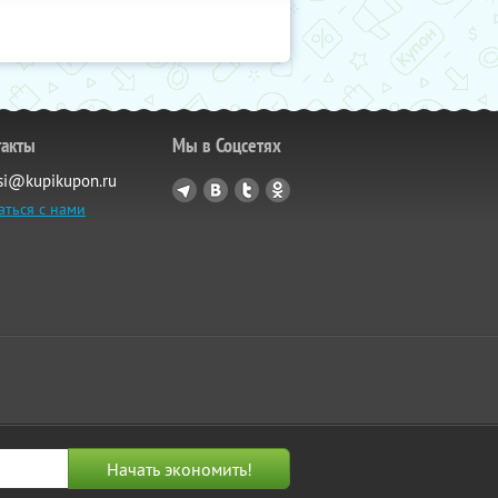
такты
Мы в Соцсетях
si@kupikupon.ru
аться с нами