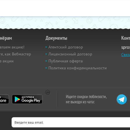
тнёрам
Документы
Кон
елаем акцию!
Агентский договор
spro
е, как Вебмастер
Лицензионный договор
Связ
е акции
Публичная оферта
Политика конфиденциальности
Ищите скидки поблизости,
не выходя из чата: