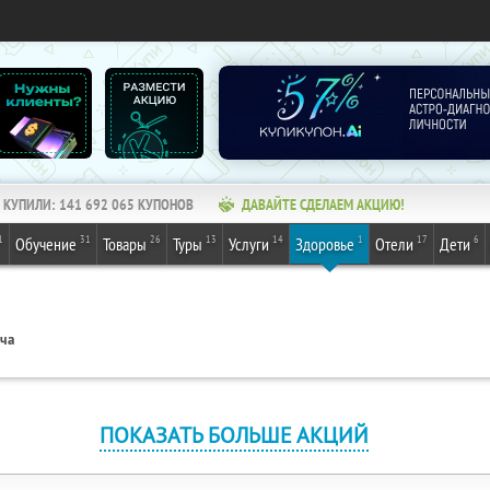
КУПИЛИ:
141 692 065
КУПОНОВ
ДАВАЙТЕ СДЕЛАЕМ АКЦИЮ!
1
31
26
13
14
1
17
6
Обучение
Товары
Туры
Услуги
Здоровье
Отели
Дети
ача
ПОКАЗАТЬ БОЛЬШЕ АКЦИЙ