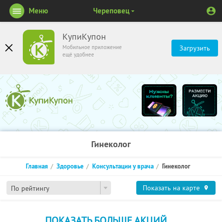
Меню
Череповец
КупиКупон
Мобильное приложение
Загрузить
ещё удобнее
Гинеколог
Главная
Здоровье
Консультации у врача
Гинеколог
Показать на карте
По рейтингу
ПОКАЗАТЬ БОЛЬШЕ АКЦИЙ