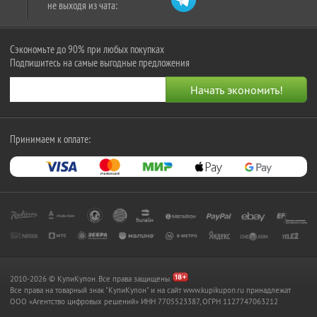
не выходя из чата:
Сэкономьте до 90% при любых покупках
Подпишитесь на самые выгодные предложения
Принимаем к оплате:
2010-2026 © КупиКупон. Все права защищены.
Все права на товарный знак "КупиКупон" и на сайт www.kupikupon.ru принадлежат
OOO «Агентство цифровых решений» ИНН 7705523387, ОГРН 1127747063212