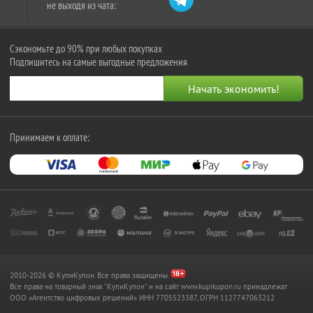
не выходя из чата:
Сэкономьте до 90% при любых покупках
Подпишитесь на самые выгодные предложения
Принимаем к оплате:
2010-2026 © КупиКупон. Все права защищены.
Все права на товарный знак "КупиКупон" и на сайт www.kupikupon.ru принадлежат
OOO «Агентство цифровых решений» ИНН 7705523387, ОГРН 1127747063212