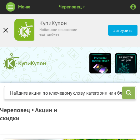
Меню
Череповец
КупиКупон
Мобильное приложение
Загрузить
ещё удобнее
Череповец • Акции и
скидки