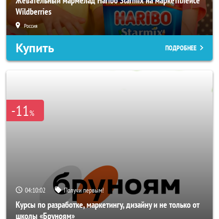
Жевательный мармелад Haribo Starmix на маркетплейсе
Wildberries
Россия
Купить
ПОДРОБНЕЕ
-11
%
04:10:00
Получи первым!
Курсы по разработке, маркетингу, дизайну и не только от
школы «Бруноям»