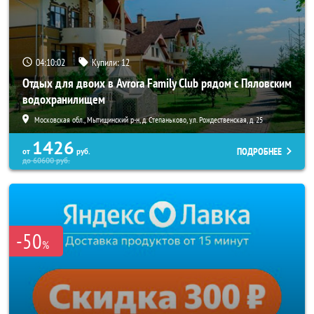
04:10:00
Купили:
12
Отдых для двоих в Avrora Family Club рядом с Пяловским
водохранилищем
Московская обл., Мытищинский р-н, д. Степаньково, ул. Рождественская, д. 25
1426
ПОДРОБНЕЕ
от
руб.
до
60600
руб.
-50
%