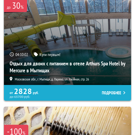
30
%
до
04:10:00
Купи первым!
Отдых для двоих с питанием в отеле Arthurs Spa Hotel by
Mercure в Мытищах
Московская обл., г. Мытищи, д. Ларево, ул. Хвойная, стр. 26
2828
ПОДРОБНЕЕ
от
руб.
до
65700
руб.
-100
%