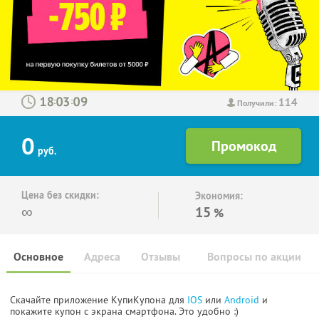
114
:
:
Получили:
0
руб.
Цена без скидки:
Экономия:
∞
15
%
Основное
Адреса
Отзывы
Вопросы по акции
Скачайте приложение КупиКупона для
IOS
или
Android
и
покажите купон с экрана смартфона. Это удобно :)