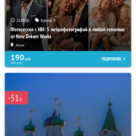
21:03:05
Купили:
9
Фотосессия с ИИ: 5 нейрофотографий в любой тематике
от New Dream Works
Россия
190
ПОДРОБНЕЕ
руб.
490
руб.
-51
%