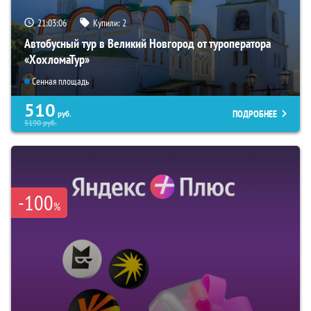
21:03:05
Купили:
2
Автобусный тур в Великий Новгород от туроператора
«ХохломаТур»
Сенная площадь
510
ПОДРОБНЕЕ
руб.
5190
руб.
-100
%