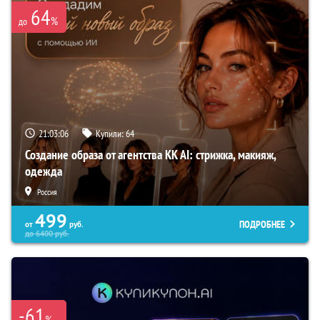
64
%
до
21:03:05
Купили:
64
Создание образа от агентства KK AI: стрижка, макияж,
одежда
Россия
499
ПОДРОБНЕЕ
от
руб.
до
6400
руб.
-61
%