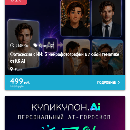
21:03:05
Купили:
81
Фотосессия с ИИ: 3 нейрофотографии в любой тематике
от KK AI
Россия
499
ПОДРОБНЕЕ
руб.
1290
руб.