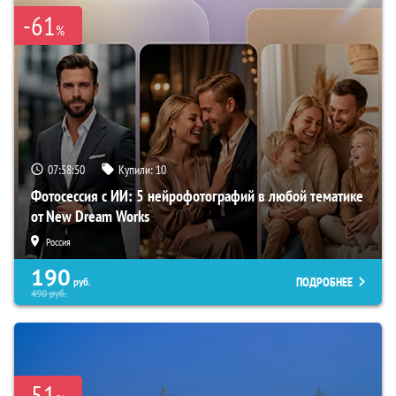
-61
%
07:58:49
Купили:
10
Фотосессия с ИИ: 5 нейрофотографий в любой тематике
от New Dream Works
Россия
190
ПОДРОБНЕЕ
руб.
490
руб.
-51