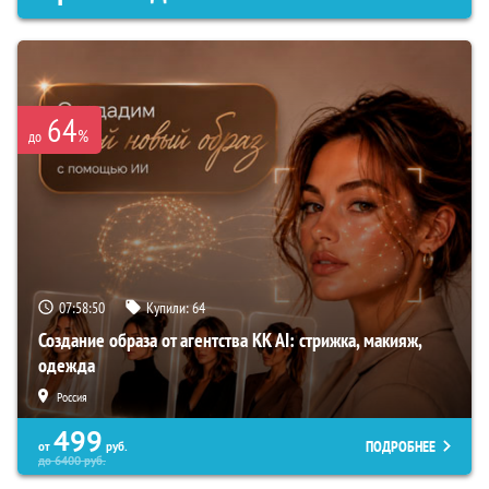
64
%
до
07:58:49
Купили:
64
Создание образа от агентства KK AI: стрижка, макияж,
одежда
Россия
499
ПОДРОБНЕЕ
от
руб.
до
6400
руб.