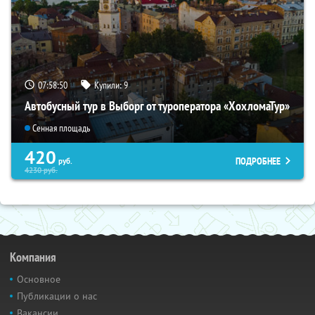
07:58:49
Купили:
9
Автобусный тур в Выборг от туроператора «ХохломаТур»
Сенная площадь
420
ПОДРОБНЕЕ
руб.
4230
руб.
Компания
Основное
Публикации о нас
Вакансии