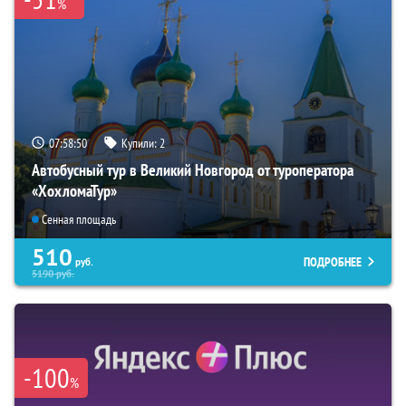
%
07:58:49
Купили:
2
Автобусный тур в Великий Новгород от туроператора
«ХохломаТур»
Сенная площадь
510
ПОДРОБНЕЕ
руб.
5190
руб.
-100
%