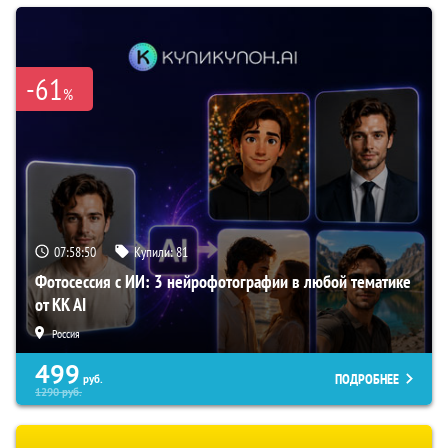
-61
%
07:58:49
Купили:
81
Фотосессия с ИИ: 3 нейрофотографии в любой тематике
от KK AI
Россия
499
ПОДРОБНЕЕ
руб.
1290
руб.