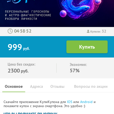
32
:
:
Купили:
999
руб.
Цена без скидки:
Экономия:
2300
57%
руб.
Основное
Адреса
Отзывы
Вопросы по акции
Скачайте приложение КупиКупона для
IOS
или
Android
и
покажите купон с экрана смартфона. Это удобно :)