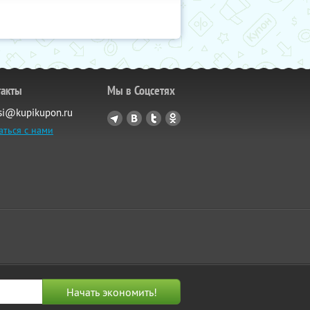
такты
Мы в Соцсетях
si@kupikupon.ru
аться с нами