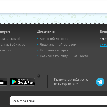
тнёрам
Документы
Кон
елаем акцию!
Агентский договор
spro
е, как Вебмастер
Лицензионный договор
Связ
е акции
Публичная оферта
Политика конфиденциальности
Ищите скидки поблизости,
не выходя из чата: