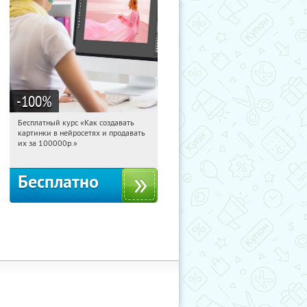
-100
%
Бесплатный курс «Как создавать
22:42:51
Получили:
524
картинки в нейросетях и продавать
Россия
их за 100000р.»
Бесплатно