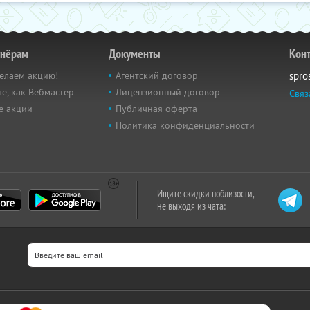
тнёрам
Документы
Кон
елаем акцию!
Агентский договор
spro
е, как Вебмастер
Лицензионный договор
Связ
е акции
Публичная оферта
Политика конфиденциальности
Ищите скидки поблизости,
не выходя из чата: