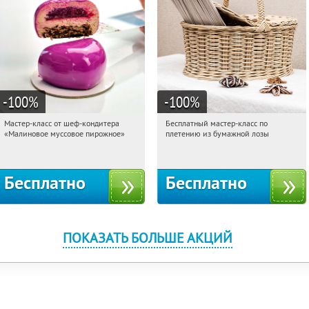
-100
%
-100
%
Мастер-класс от шеф-кондитера
Бесплатный мастер-класс по
22:42:51
Получили:
57
22:42:51
Получили:
33
«Малиновое муссовое пирожное»
плетению из бумажной лозы
Россия
Москва, Россия
Бесплатно
Бесплатно
ПОКАЗАТЬ БОЛЬШЕ АКЦИЙ