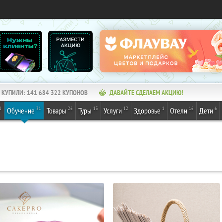
КУПИЛИ:
141 684 323
КУПОНОВ
ДАВАЙТЕ СДЕЛАЕМ АКЦИЮ!
1
31
26
13
12
1
16
6
Обучение
Товары
Туры
Услуги
Здоровье
Отели
Дети