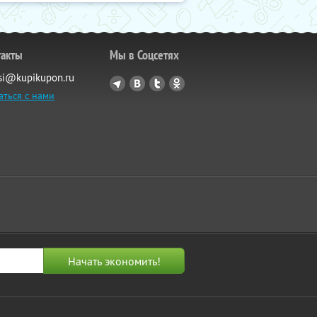
такты
Мы в Соцсетях
si@kupikupon.ru
аться с нами