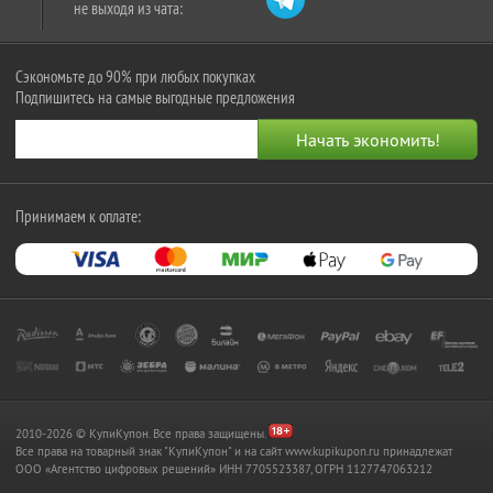
не выходя из чата:
Сэкономьте до 90% при любых покупках
Подпишитесь на самые выгодные предложения
Принимаем к оплате:
2010-2026 © КупиКупон. Все права защищены.
Все права на товарный знак "КупиКупон" и на сайт www.kupikupon.ru принадлежат
OOO «Агентство цифровых решений» ИНН 7705523387, ОГРН 1127747063212