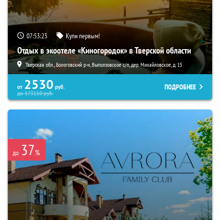
07:53:21
Купи первым!
Отдых в экоотеле «Киногородок» в Тверской области
Тверская обл., Бологовский р-н, Выползовское с/п, дер. Михайловское, д. 15
2530
ПОДРОБНЕЕ
от
руб.
до
173110
руб.
37
%
до