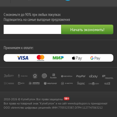
Сэкономьте до 90% при любых покупках
Подпишитесь на самые выгодные предложения
Принимаем к оплате:
2010-2026 © КупиКупон. Все права защищены.
Все права на товарный знак "КупиКупон" и на сайт www.kupikupon.ru принадлежат
OOO «Агентство цифровых решений» ИНН 7705523387, ОГРН 1127747063212