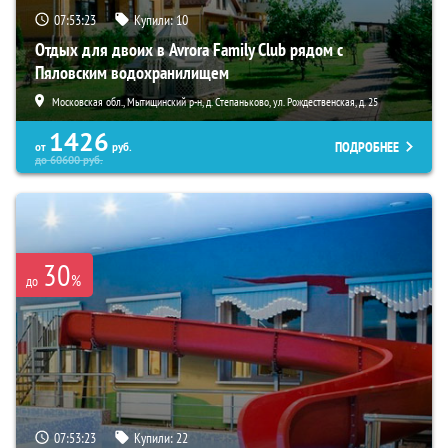
07:53:21
Купили:
10
Отдых для двоих в Avrora Family Club рядом с
Пяловским водохранилищем
Московская обл., Мытищинский р-н, д. Степаньково, ул. Рождественская, д. 25
1426
ПОДРОБНЕЕ
от
руб.
до
60600
руб.
30
%
до
07:53:21
Купили:
22