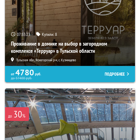
07:53:21
Купили:
8
Проживание в домике на выбор в загородном
комплексе «Терруар» в Тульской области
Тульская обл., Ясногорский р-н, с. Кузмищево
4780
ПОДРОБНЕЕ
от
руб.
до
57400
руб.
30
%
до