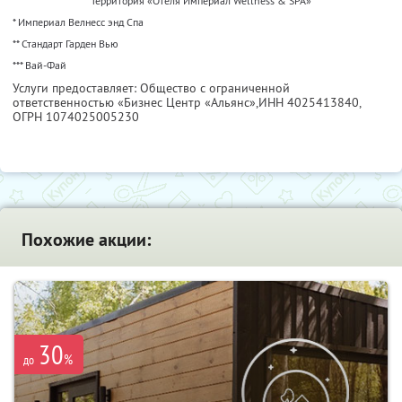
Территория «Отеля Империал Wellness & SPA»
* Империал Велнесс энд Спа
** Стандарт Гарден Вью
*** Вай-Фай
Услуги предоставляет: Общество с ограниченной
ответственностью «Бизнес Центр «Альянс»,
ИНН 4025413840
,
ОГРН 1074025005230
Похожие акции:
30
%
до