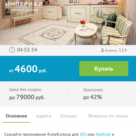
114
:
:
Купили:
4600
от
руб.
Цена без скидки:
Экономия:
79000
42%
до
до
руб.
Основное
Адреса
Отзывы
Вопросы по акции
Скачайте приложение КупиКупона для
IOS
или
Android
и