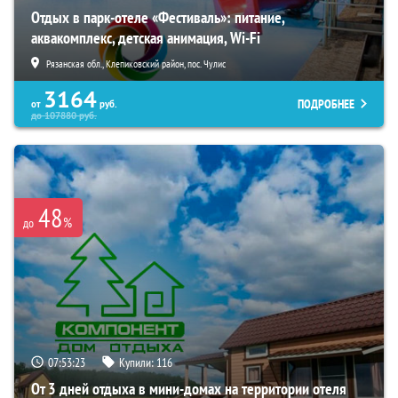
Отдых в парк-отеле «Фестиваль»: питание,
аквакомплекс, детская анимация, Wi-Fi
Рязанская обл., Клепиковский район, пос. Чулис
3164
ПОДРОБНЕЕ
от
руб.
до
107880
руб.
48
%
до
07:53:21
Купили:
116
От 3 дней отдыха в мини-домах на территории отеля