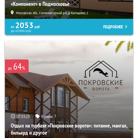
«Компонент» в Подмосковье
Московская обл., Солнечногорский р-н, д. Колтышево, 1
2053
ПОДРОБНЕЕ
от
руб.
до
67400
руб.
64
%
до
07:53:21
Купили:
7
Отдых на турбазе «Покровские ворота»: питание, мангал,
бильярд и другое