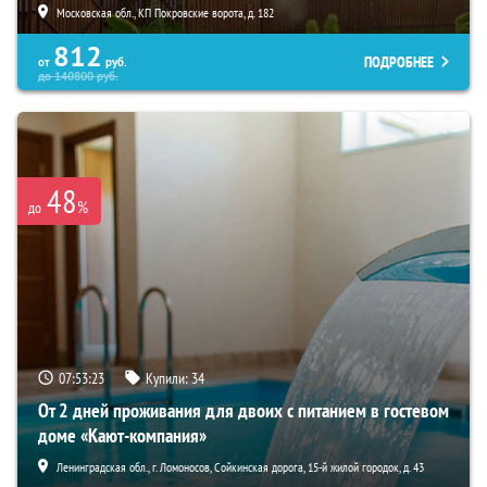
Московская обл., КП Покровские ворота, д. 182
812
ПОДРОБНЕЕ
от
руб.
до
140800
руб.
48
%
до
07:53:21
Купили:
34
От 2 дней проживания для двоих с питанием в гостевом
доме «Кают-компания»
Ленинградская обл., г. Ломоносов, Сойкинская дорога, 15-й жилой городок, д. 43