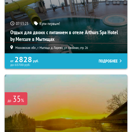
07:53:21
Купи первым!
Отдых для двоих с питанием в отеле Arthurs Spa Hotel
by Mercure в Мытищах
Московская обл., г. Мытищи, д. Ларево, ул. Хвойная, стр. 26
2828
ПОДРОБНЕЕ
от
руб.
до
65700
руб.
35
%
до