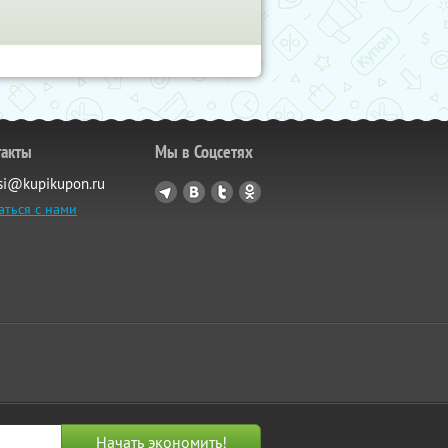
такты
Мы в Соцсетях
si@kupikupon.ru
аться с нами