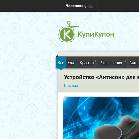
Череповец
6
1
24
Все
Еда
Красота
Развлечения
Авто
Устройство «Антисон» для 
Главная