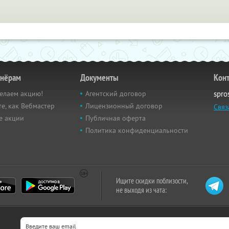
тнёрам
Документы
Кон
елаем акцию!
Агентский договор
spro
е, как Вебмастер
Лицензионный договор
Связ
е акции
Публичная оферта
Политика конфиденциальности
Ищите скидки поблизости,
не выходя из чата: