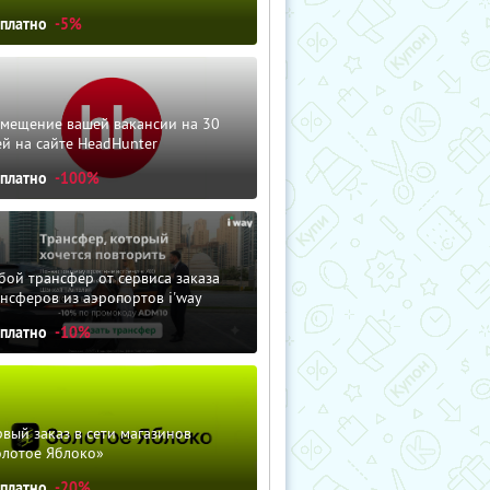
сплатно
-5%
змещение вашей вакансии на 30
й на сайте HeadHunter
сплатно
-100%
ой трансфер от сервиса заказа
нсферов из аэропортов i'way
сплатно
-10%
вый заказ в сети магазинов
олотое Яблоко»
сплатно
-20%