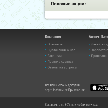
Похожие акции:
Компания
Бизнес-Пар
Основное
Давайте сд
Публикации о нас
Заработайт
Вакансии
Прошедши
Правила сервиса
Ответы на вопросы
Все наши купоны доступны
через Мобильное Приложение:
Сэкономьте до 90% при любых покупках