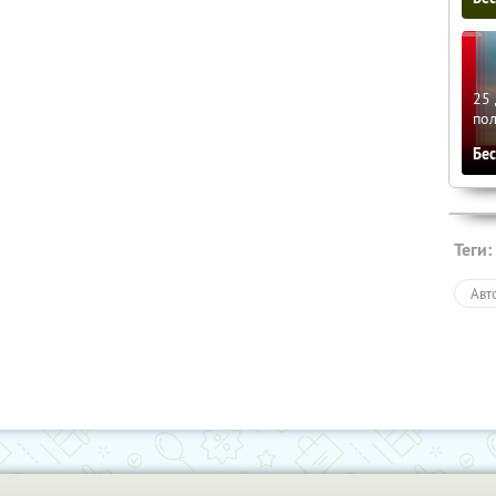
25 
по
Бе
Теги:
Авт