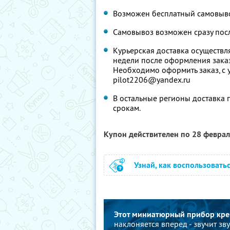
Возможен бесплатный самовыво
Самовывоз возможен сразу посл
Курьерская доставка осуществля
недели после оформления заказа
Необходимо оформить заказ, с у
pilot2206@yandex.ru
В остальные регионы доставка 
срокам.
Купон действителен по 28 февра
Узнай, как воспользовать
Этот миниатюрный прибор креп
наклоняется вперед - звучит зв