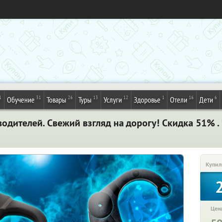
1
31
26
13
12
1
16
6
Обучение
Товары
Туры
Услуги
Здоровье
Отели
Дети
водителей. Свежий взгляд на дорогу! Скидка 51% 
Купил
Цена