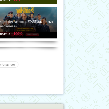
дней бесплатно в START для новых
льзователей
сплатно
-100%
о (скрытое)