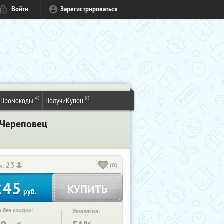
Войти
Зарегистрироваться
48
83
Промокоды
ПолучиКупон
. Череповец
23
(0)
и:
245
КУПИТЬ
руб.
 без скидки:
Экономия: