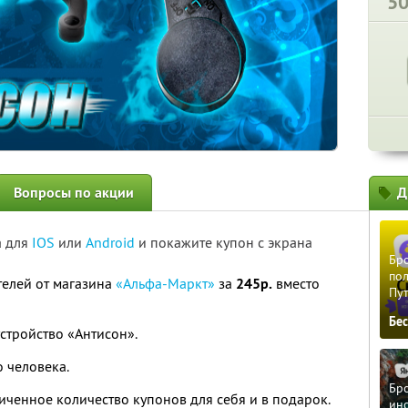
5
Вопросы по акции
Д
а для
IOS
или
Android
и покажите купон с экрана
Бро
пол
телей от магазина
«Альфа-Маркт»
за
245р.
вместо
Пу
Бе
стройство «Антисон».
 человека.
Бро
ченное количество купонов для себя и в подарок.
ино