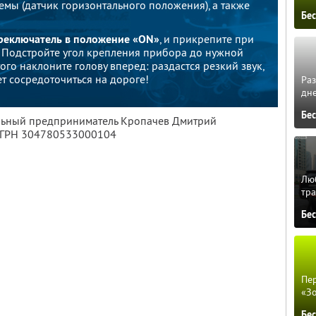
емы (датчик горизонтального положения), а также
Бе
реключатель в положение «ON»
, и прикрепите при
 Подстройте угол крепления прибора до нужной
ого наклоните голову вперед: раздастся резкий звук,
т сосредоточиться на дороге!
Ра
дне
Бе
альный предприниматель Кропачев Дмитрий
ОГРН 304780533000104
Люб
тра
Бе
Пер
«З
Бе