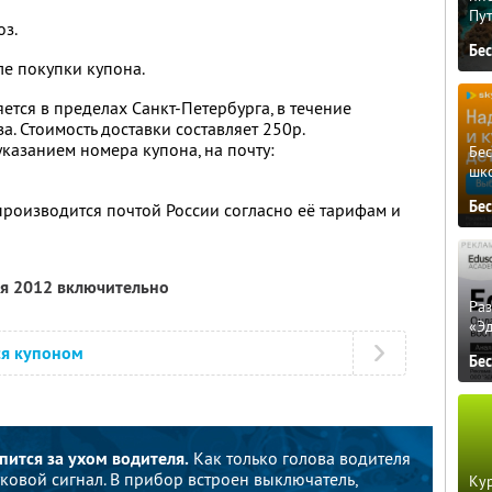
Пу
з.
Бе
е покупки купона.
ется в пределах Санкт-Петербурга, в течение
. Стоимость доставки составляет 250р.
казанием номера купона, на почту:
Бе
шк
Бе
производится почтой России согласно её тарифам и
ля 2012 включительно
Ра
«Э
ся купоном
Бе
ится за ухом водителя.
Как только голова водителя
уковой сигнал. В прибор встроен выключатель,
Кур