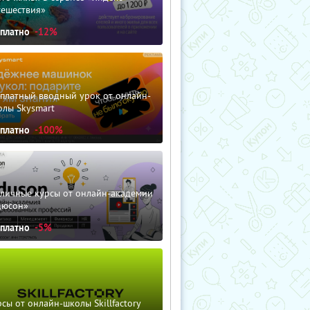
тешествия»
сплатно
-12%
сплатный вводный урок от онлайн-
олы Skysmart
сплатно
-100%
зличные курсы от онлайн-академии
дюсон»
сплатно
-5%
сы от онлайн-школы Skillfactory