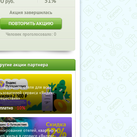
00
51%
руб.
Акция завершилась
ПОВТОРИТЬ АКЦИЮ
Человек проголосовало: 0
ругие акции партнера
нирование отеля для всех
ьзователей сервиса «Яндекс
тешествия»
сплатно
-10%
нирование отелей, квартир и
го жилья в сервисе «Яндекс