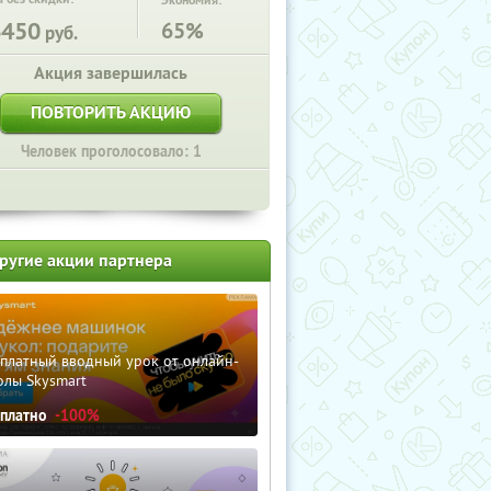
Экономия:
6450
65%
руб.
Акция завершилась
ПОВТОРИТЬ АКЦИЮ
Человек проголосовало: 1
ругие акции партнера
сплатный вводный урок от онлайн-
олы Skysmart
сплатно
-100%