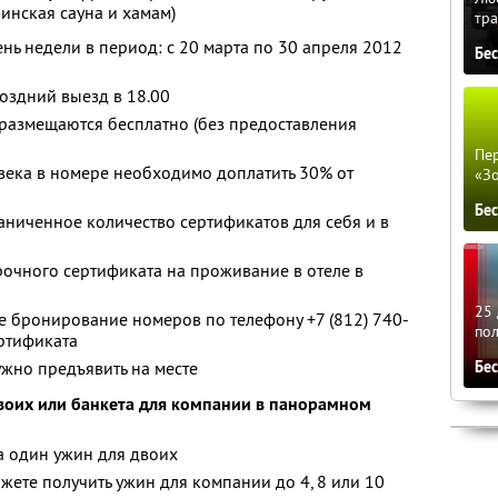
финская сауна и хамам)
тра
нь недели в период: с 20 марта по 30 апреля 2012
Бе
поздний выезд в 18.00
) размещаются бесплатно (без предоставления
Пер
века в номере необходимо доплатить 30% от
«З
Бе
ниченное количество сертификатов для себя и в
чного сертификата на проживание в отеле в
25 
 бронирование номеров по телефону +7 (812) 740-
по
ертификата
жно предъявить на месте
Бе
двоих или банкета для компании в панорамном
а один ужин для двоих
жете получить ужин для компании до 4, 8 или 10