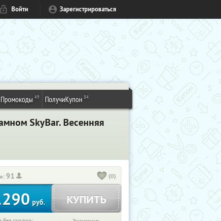
Войти
Зарегистрироваться
49
84
Промокоды
ПолучиКупон
амном SkyBаr. Весенняя
91
(0)
и:
1290
КУПИТЬ
руб.
 без скидки: