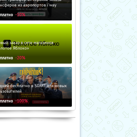
нсферов из аэропортов i'way
сплатно
-10%
вый заказ в сети магазинов
олотое Яблоко»
сплатно
-20%
дней бесплатно в START для новых
льзователей
сплатно
-100%