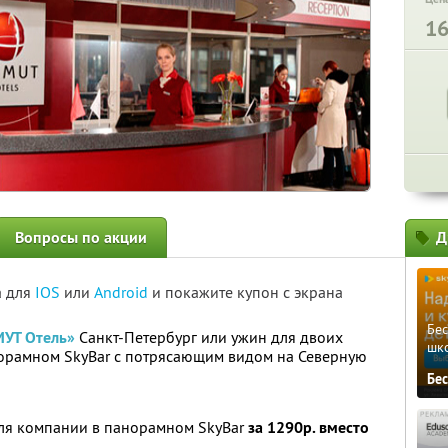
1
Вопросы по акции
Д
а для
IOS
или
Android
и покажите купон с экрана
Бе
УТ Отель»
Санкт-Петербург или ужин для двоих
шк
норамном SkyBаr с потрясающим видом на Северную
Бе
для компании в панорамном SkyBаr
за 1290р. вместо