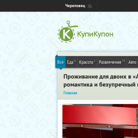
Череповец
6
1
24
Все
Еда
Красота
Развлечения
Авто
Проживание для двоих в «
романтика и безупречный 
Главная