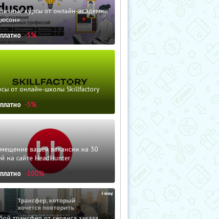
зличные курсы от онлайн-академии
дюсон»
сплатно
-5%
сы от онлайн-школы Skillfactory
сплатно
-5%
змещение вашей вакансии на 30
й на сайте HeadHunter
сплатно
-100%
ой трансфер от сервиса заказа