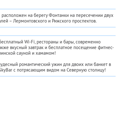
 расположен на берегу Фонтанки на пересечении двух
лей – Лермонтовского и Рижского проспектов.
есплатный Wi-Fi, рестораны и бары, современно
акже вкусный завтрак и бесплатное посещение фитнес-
финской сауной и хамамом!
чудесный романтический ужин для двоих или банкет в
SkyBаr с потрясающим видом на Северную столицу!