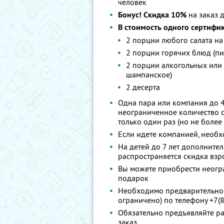
человек
Бонус! Cкидка 10%
на заказ 
В стоимость одного сертифик
2 порции любого салата н
2 порции горячих блюд (пиц
2 порции алкогольных или 
шампанское)
2 десерта
Одна пара или компания до 4
неограниченное количество с
только один раз (но не более
Если идете компанией, необх
На детей до 7 лет дополните
распространяется скидка взр
Вы можете приобрести неогра
подарок
Необходимо предварительное
ограничено) по телефону +7(
Обязательно предъявляйте ра
заказ