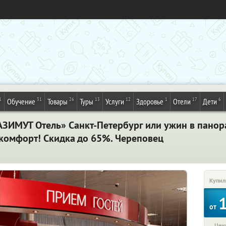
1
31
26
13
12
1
17
6
Обучение
Товары
Туры
Услуги
Здоровье
Отели
Дети
АЗИМУТ Отель» Санкт-Петербург или ужин в панор
комфорт! Скидка до 65%. Череповец
Купил
от
Цена