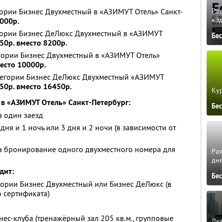
егории Бизнес Двухместный в «АЗИМУТ Отель» Санкт-
Ра
«Э
6000р.
егории Бизнес ДеЛюкс Двухместный в «АЗИМУТ
Бе
50р. вместо 8200р.
егории Бизнес Двухместный в «АЗИМУТ Отель»
место 10000р.
категории Бизнес ДеЛюкс Двухместный «АЗИМУТ
750р. вместо 16450р.
Кур
 в «АЗИМУТ Отель» Санкт-Петербург:
Бе
а один заезд
дня и 1 ночь или 3 дня и 2 ночи (в зависимости от
на бронирование одного двухместного номера для
Ра
дне
дит:
Бе
гории Бизнес Двухместный или Бизнес ДеЛюкс (в
 сертификата)
ес-клуба (тренажёрный зал 205 кв.м., групповые
Люб