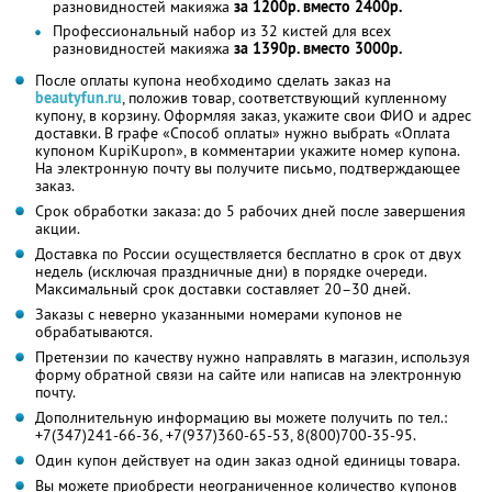
разновидностей макияжа
за 1200р. вместо 2400р.
Профессиональный набор из 32 кистей для всех
разновидностей макияжа
за 1390р. вместо 3000р.
После оплаты купона необходимо сделать заказ на
beautyfun.ru
, положив товар, соответствующий купленному
купону, в корзину. Оформляя заказ, укажите свои ФИО и адрес
доставки. В графе «Способ оплаты» нужно выбрать «Оплата
купоном KupiKupon», в комментарии укажите номер купона.
На электронную почту вы получите письмо, подтверждающее
заказ.
Срок обработки заказа: до 5 рабочих дней после завершения
акции.
Доставка по России осуществляется бесплатно в срок от двух
недель (исключая праздничные дни) в порядке очереди.
Максимальный срок доставки составляет 20–30 дней.
Заказы с неверно указанными номерами купонов не
обрабатываются.
Претензии по качеству нужно направлять в магазин, используя
форму обратной связи на сайте или написав на электронную
почту.
Дополнительную информацию вы можете получить по тел.:
+7(347)241-66-36, +7(937)360-65-53, 8(800)700-35-95.
Один купон действует на один заказ одной единицы товара.
Вы можете приобрести неограниченное количество купонов