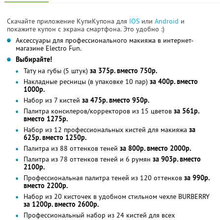
Скачайте приложение КупиКупона для
IOS
или
Android
и
покажите купон с экрана смартфона. Это удобно :)
Аксессуары для профессионального макияжа в интернет-
магазине Electro Fun.
Выбирайте!
Тату на губы (5 штук)
за 375р. вместо 750р.
Накладные ресницы (в упаковке 10 пар)
за 400р. вместо
1000р.
Набор из 7 кистей
за 475р. вместо 950р.
Палитра консилеров/корректоров из 15 цветов
за 561р.
вместо 1275р.
Набор из 12 профессиональных кистей для макияжа
за
625р. вместо 1250р.
Палитра из 88 оттенков теней
за 800р. вместо 2000р.
Палитра из 78 оттенков теней и 6 румян
за 903р. вместо
2100р.
Профессиональная палитра теней из 120 оттенков
за 990р.
вместо 2200р.
Набор из 20 кисточек в удобном стильном чехле BURBERRY
за 1200р. вместо 2600р.
Профессиональный набор из 24 кистей для всех