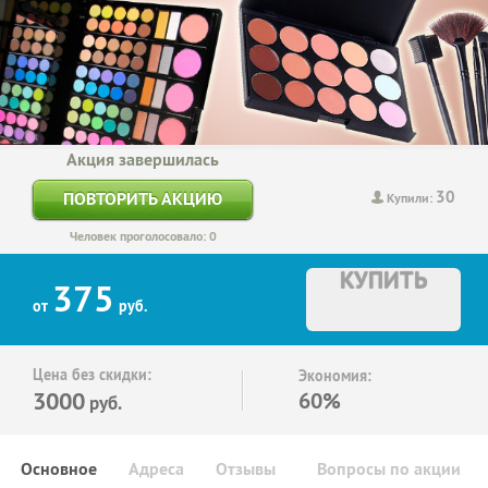
Акция завершилась
30
ПОВТОРИТЬ АКЦИЮ
Купили:
Человек проголосовало: 0
КУПИТЬ
375
от
руб.
Цена без скидки:
Экономия:
3000
60%
руб.
Основное
Адреса
Отзывы
Вопросы по акции