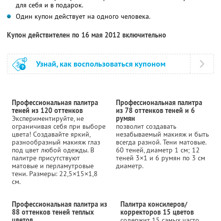
для себя и в подарок.
Один купон действует на одного человека.
Купон действителен по 16 мая 2012 включительно
Узнай, как воспользоваться купоном
Профессиональная палитра
Профессиональная палитра
теней из 120 оттенков
из 78 оттенков теней и 6
Экспериментируйте, не
румян
ограничивая себя при выборе
позволит создавать
цвета! Создавайте яркий,
незабываемый макияж и быть
разнообразный макияж глаз
всегда разной. Тени матовые.
под цвет любой одежды. В
60 теней, диаметр 1 см; 12
палитре присутствуют
теней 3×1 и 6 румян по 3 см
матовые и перламутровые
диаметр.
тени. Размеры: 22,5×15×1,8
см.
Профессиональная палитра из
Палитра консилеров/
88 оттенков теней теплых
корректоров 15 цветов
цветов
содержит 15 самых часто