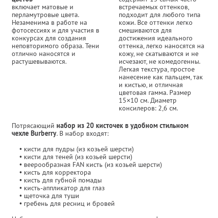
включает матовые и
встречаемых оттенков,
перламутровые цвета.
подходит для любого типа
Незаменима в работе на
кожи. Все оттенки легко
фотосессиях и для участия в
смешиваются для
конкурсах для создания
достижения идеального
неповторимого образа. Тени
оттенка, легко наносятся на
отлично наносятся и
кожу, не скатываются и не
растушевываются.
исчезают, не комедогенны.
Легкая текстура, простое
нанесение как пальцем, так
и кистью, и отличная
цветовая гамма. Размер
15×10 см. Диаметр
консилеров: 2,6 см.
Потрясающий
набор из 20 кисточек в удобном стильном
чехле Burberry
. В набор входят:
• кисти для пудры (из козьей шерсти)
• кисти для теней (из козьей шерсти)
• веерообразная FAN кисть (из козьей шерсти)
• кисть для корректора
• кисть для губной помады
• кисть-аппликатор для глаз
• щеточка для туши
• гребень для ресниц и бровей