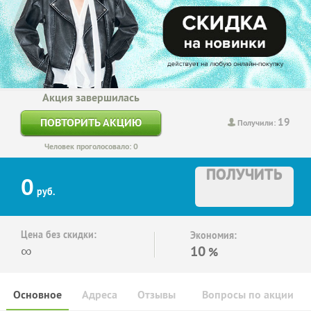
Акция завершилась
19
ПОВТОРИТЬ АКЦИЮ
Получили:
Человек проголосовало: 0
ПОЛУЧИТЬ
0
руб.
Цена без скидки:
Экономия:
∞
10
%
Основное
Адреса
Отзывы
Вопросы по акции