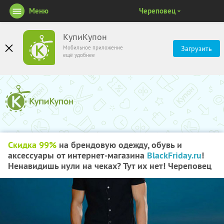
Меню
Череповец
КупиКупон
Мобильное приложение
Загрузить
ещё удобнее
Скидка 99%
на брендовую одежду, обувь и
аксессуары от интернет-магазина
BlackFriday.ru
!
Ненавидишь нули на чеках? Тут их нет! Череповец