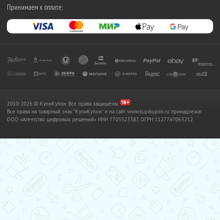
Принимаем к оплате:
2010-2026 © КупиКупон. Все права защищены.
Все права на товарный знак "КупиКупон" и на сайт www.kupikupon.ru принадлежат
OOO «Агентство цифровых решений» ИНН 7705523387, ОГРН 1127747063212