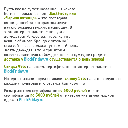
Пусть вас не пугает название! Никакого
horror — только fashion!
BlackFriday или
«Черная пятница»
— это последняя
пятница ноября, которая знаменует
начало рождественских распродаж! В
этом интернет-магазине не нужно
дожидаться Рождества, чтобы купить
вещи любимого бренда с огромной
скидкой, — распродажи тут каждый день.
Ждать день-два, а то и три, чтобы
получить заветную майку, джинсы или сумку, не придется:
доставка у
BlackFriday.ru
осуществляется в день заказа!
Скидка 99%
на восемь сертификатов от интернет-магазина
BlackFriday.ru
Интернет-магазин предоставляет
скидку 15%
на всю продукцию
каждому пользователю сервиса kupikupon.ru
Розыгрыш трех сертификатов
по 5000 рублей
и пяти
сертификатов
по 3000 рублей
от интернет-магазина модной
одежды
BlackFriday.ru