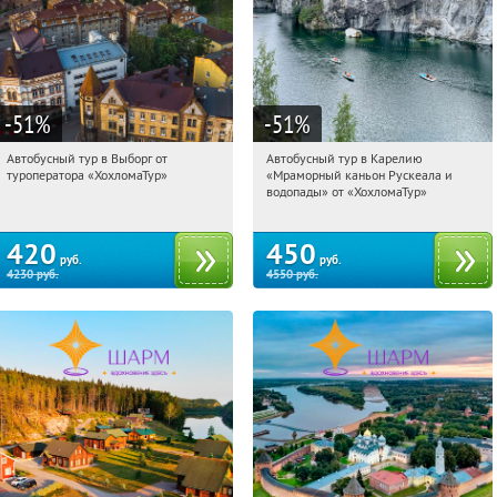
-51
%
-51
%
Автобусный тур в Выборг от
Автобусный тур в Карелию
10:40:45
Купили:
9
10:40:45
Купили:
24
туроператора «ХохломаТур»
«Мраморный каньон Рускеала и
Сенная площадь
Сенная площадь
водопады» от «ХохломаТур»
420
450
руб.
руб.
4230
руб.
4550
руб.