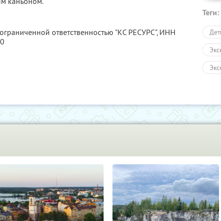
м каньоном.
Теги:
 ограниченной ответственностью "КС РЕСУРС",
ИНН
Дет
80
Экс
Экс
Авт
Пеш
Экс