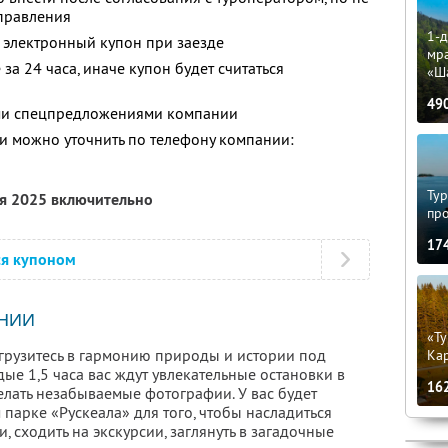
тправления
1-д
 электронный купон при заезде
мр
за 24 часа, иначе купон будет считаться
«Ш
49
ими спецпредложениями компании
 можно уточнить по телефону компании:
Тур
ря 2025 включительно
пр
17
ся купоном
НИИ
«Ту
грузитесь в гармонию природы и истории под
Кар
ые 1,5 часа вас ждут увлекательные остановки в
16
елать незабываемые фотографии. У вас будет
парке «Рускеала» для того, чтобы насладиться
 сходить на экскурсии, заглянуть в загадочные