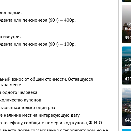
одопадами:
тудента или пенсионера (60+) — 400р.
Тур
Вы
а изнутри:
39
тудента или пенсионера (60+) — 100р.
1-
сер
«Ш
ьный взнос от общей стоимости. Оставшуюся
42
ь на месте
я одного человека
количество купонов
1-д
зоваться только один раз
Пе
е наличие мест на интересующую дату
64
о телефону, сообщите номер и код купона,
Ф. И. О.
 внести после согласования с туроператором, но не