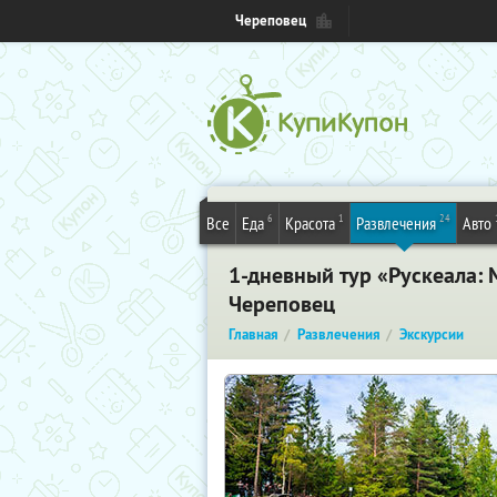
Череповец
6
1
24
Все
Еда
Красота
Развлечения
Авто
1-дневный тур «Рускеала:
Череповец
Главная
Развлечения
Экскурсии