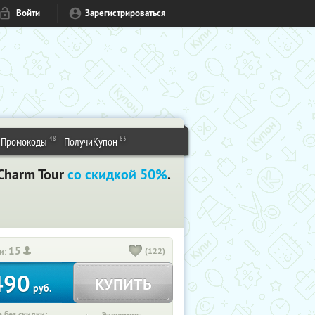
Войти
Зарегистрироваться
48
83
Промокоды
ПолучиКупон
Charm Tour
со скидкой 50%
.
15
(122)
и:
490
КУПИТЬ
руб.
 без скидки: