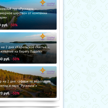
невный тур «Рускеала —
аморное царство» от компании
арм»
0
руб.
-50%
 на 2 дня «Карельское счастье —
оживание на берегу Ладоги»
40
руб.
-50%
р на 2 дня: сафари по водопадам
елии и парк “Рускеала"»
20
руб.
-50%