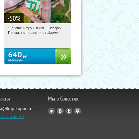
-50
%
1-дневный тур «Псков — Изборск —
10:40:45
Купили:
12
Печоры» от компании «Шарм»
Достоевская
640
руб.
5100
руб.
такты
Мы в Соцсетях
si@kupikupon.ru
аться с нами