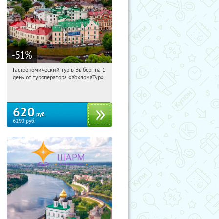
-51
%
Гастрономический тур в Выборг на 1
10:40:45
Купили:
5
день от туроператора «ХохломаТур»
Сенная площадь
620
руб.
6290
руб.