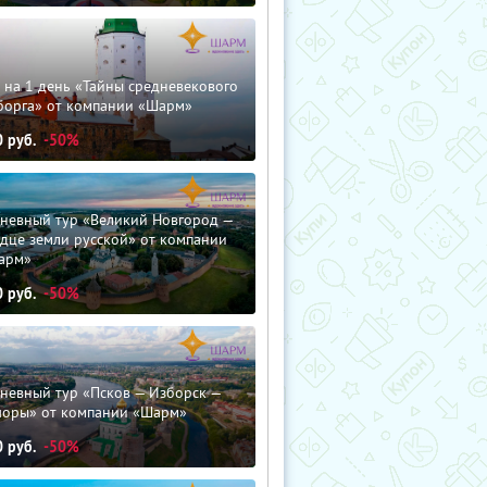
 на 1 день «Тайны средневекового
борга» от компании «Шарм»
0
руб.
-50%
дневный тур «Великий Новгород —
дце земли русской» от компании
арм»
0
руб.
-50%
невный тур «Псков — Изборск —
чоры» от компании «Шарм»
0
руб.
-50%