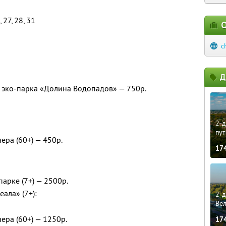
 27, 28, 31
О
c
Д
 эко-парка «Долина Водопадов» — 750р.
2-д
пут
ера (60+) — 450р.
17
парке (7+) — 2500р.
ала» (7+):
2-д
Ве
ера (60+) — 1250р.
17