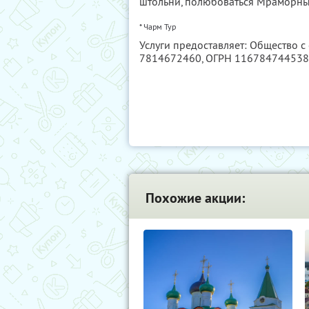
штольни, полюбоваться Мраморны
* Чарм Тур
Услуги предоставляет: Общество с
7814672460
, ОГРН 11678474453
Похожие акции: