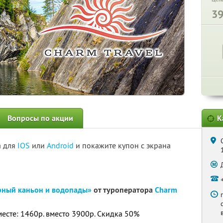
3
Вопросы по акции
К
а для
IOS
или
Android
и покажите купон с экрана
рный каньон и водопады»
от туроператора
Charm
месте: 1460р. вместо 3900р. Скидка 50%