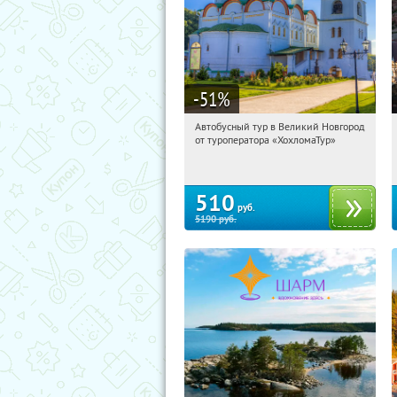
-51
%
Автобусный тур в Великий Новгород
10:40:45
Купили:
2
от туроператора «ХохломаТур»
Сенная площадь
510
руб.
5190
руб.