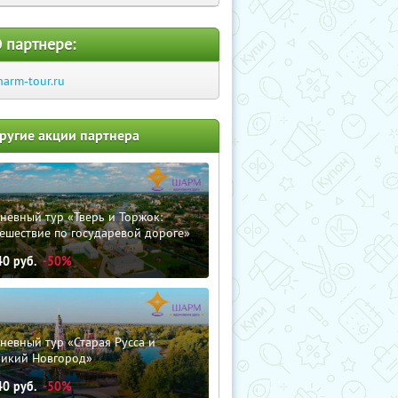
 партнере:
harm-tour.ru
ругие акции партнера
невный тур «Тверь и Торжок:
ешествие по государевой дороге»
40
руб.
-50%
невный тур «Старая Русса и
ликий Новгород»
40
руб.
-50%