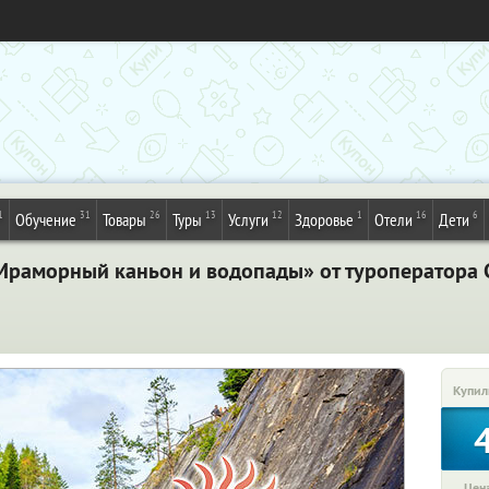
1
31
26
13
12
1
16
6
Обучение
Товары
Туры
Услуги
Здоровье
Отели
Дети
 Мраморный каньон и водопады» от туроператора 
Купил
Цена