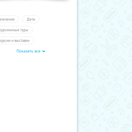
влечения
Дети
курсионные туры
курсии и выставки
Показать все
курсии для детей
обусные экскурсии
ие экскурсии
Карелия
курсии
Туры
Развлечения