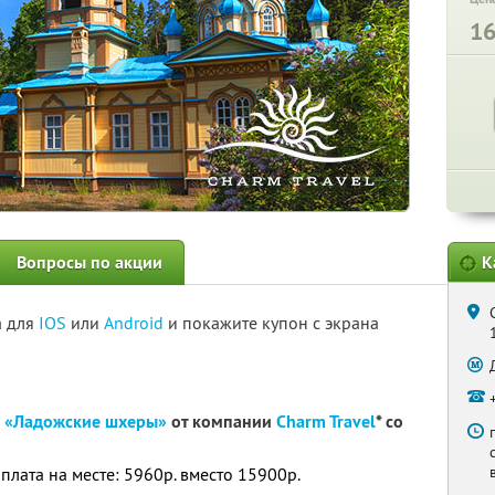
1
Вопросы по акции
К
а для
IOS
или
Android
и покажите купон с экрана
рк «Ладожские шхеры»
от компании
Charm Travel
* со
оплата на месте: 5960р. вместо 15900р.