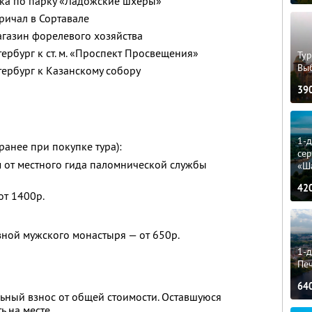
лка по парку «Ладожские шхеры»
ричал в Сортавале
газин форелевого хозяйства
ербург к ст. м. «Проспект Просвещения»
Тур
Вы
тербург к Казанскому собору
39
1-
ранее при покупке тура):
сер
м от местного гида паломнической службы
«Ш
42
от 1400р.
ной мужского монастыря — от 650р.
1-д
Пе
64
ьный взнос от общей стоимости. Оставшуюся
ь на месте