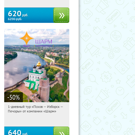
620
руб.
6290
руб.
-50
%
1-дневный тур «Псков — Изборск —
11:22:17
Купили:
12
Печоры» от компании «Шарм»
Достоевская
640
руб.