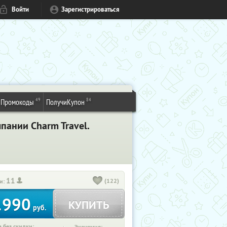
Войти
Зарегистрироваться
49
84
Промокоды
ПолучиКупон
пании Charm Travel.
11
(122)
и:
1990
КУПИТЬ
руб.
 без скидки: