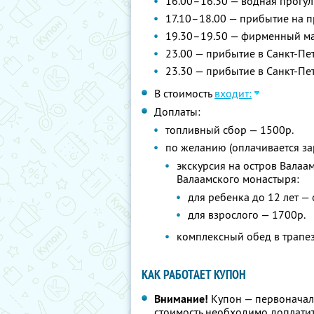
16.00–16.30 — водная прогу
17.10–18.00 — прибытие на п
19.30–19.50 — фирменный ма
23.00 — прибытие в Санкт-Пет
23.30 — прибытие в Санкт-Пе
В стоимость
входит:
Доплаты:
топливный сбор — 1500р.
по желанию (оплачивается за
экскурсия на остров Валаа
Валаамского монастыря:
для ребенка до 12 лет — 
для взрослого — 1700р.
комплексный обед в трапез
КАК РАБОТАЕТ КУПОН
Внимание!
Купон — первоначал
стоимость необходимо доплатит