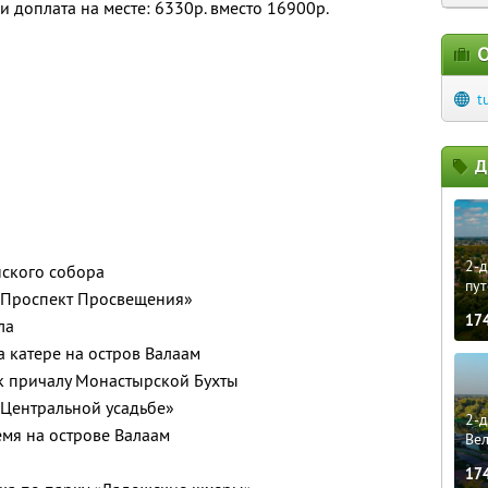
и доплата на месте: 6330р. вместо 16900р.
О
t
Д
2-д
нского собора
пут
. «Проспект Просвещения»
17
ла
а катере на остров Валаам
к причалу Монастырской Бухты
«Центральной усадьбе»
2-д
мя на острове Валаам
Ве
17