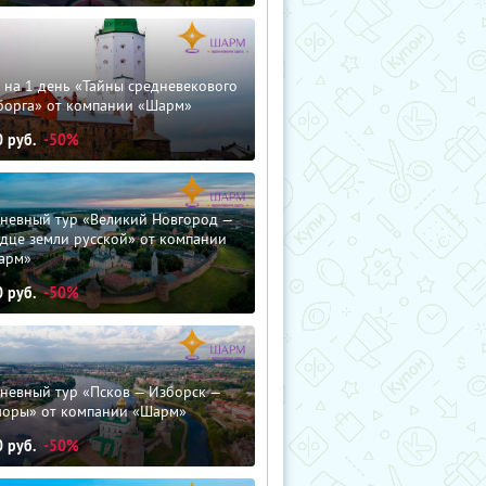
 на 1 день «Тайны средневекового
борга» от компании «Шарм»
0
руб.
-50%
дневный тур «Великий Новгород —
дце земли русской» от компании
арм»
0
руб.
-50%
невный тур «Псков — Изборск —
чоры» от компании «Шарм»
0
руб.
-50%