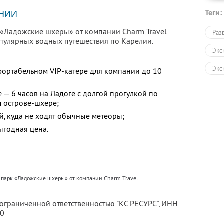
Теги:
НИИ
к «Ладожские шхеры» от компании Charm Travel
Раз
опулярных водных путешествия по Карелии.
Экс
Экс
фортабельном VIP-катере для компании до 10
Экс
 — 6 часов на Ладоге с долгой прогулкой по
м острове-шхере;
Авт
й, куда не ходят обычные метеоры;
Пеш
ыгодная цена.
Экс
в парк «Ладожские шхеры» от компании Charm Travel
 ограниченной ответственностью "КС РЕСУРС",
ИНН
80