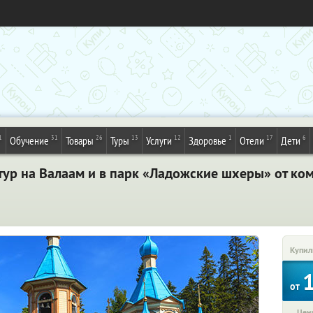
1
31
26
13
12
1
17
6
Обучение
Товары
Туры
Услуги
Здоровье
Отели
Дети
ур на Валаам и в парк «Ладожские шхеры» от ком
Купил
от
Цена