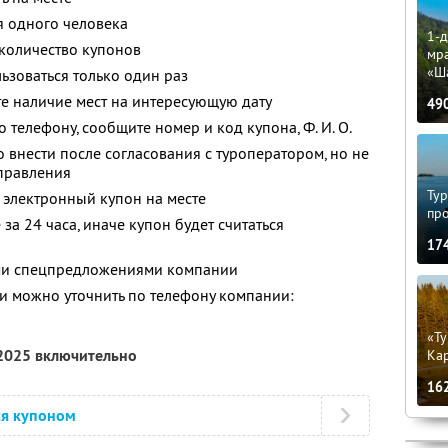
я одного человека
1-д
количество купонов
мр
«Ш
зоваться только один раз
е наличие мест на интересующую дату
49
о телефону, сообщите номер и код купона,
Ф. И. О.
 внести после согласования с туроператором, но не
тправления
Тур
 электронный купон на месте
пр
за 24 часа, иначе купон будет считаться
17
ими спецпредложениями компании
 можно уточнить по телефону компании:
«Ту
 2025 включительно
Кар
16
ся купоном