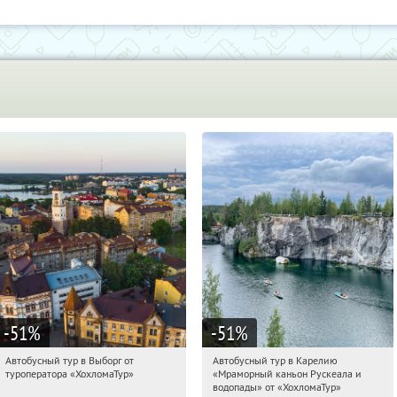
-51
%
-51
%
Автобусный тур в Выборг от
Автобусный тур в Карелию
11:22:17
Купили:
9
11:22:17
Купили:
24
туроператора «ХохломаТур»
«Мраморный каньон Рускеала и
Сенная площадь
Сенная площадь
водопады» от «ХохломаТур»