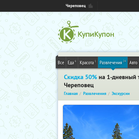
Череповец
6
1
24
Все
Еда
Красота
Развлечения
Авто
Скидка 50%
на 1-дневный т
Череповец
Главная
Развлечения
Экскурсии