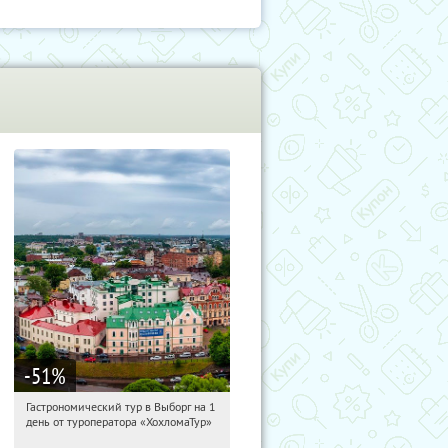
-51
%
Гастрономический тур в Выборг на 1
11:22:17
Купили:
5
день от туроператора «ХохломаТур»
Сенная площадь