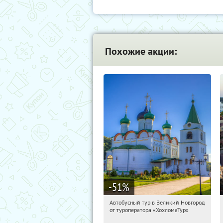
Похожие акции:
-51
%
Автобусный тур в Великий Новгород
11:22:17
Купили:
2
от туроператора «ХохломаТур»
Сенная площадь