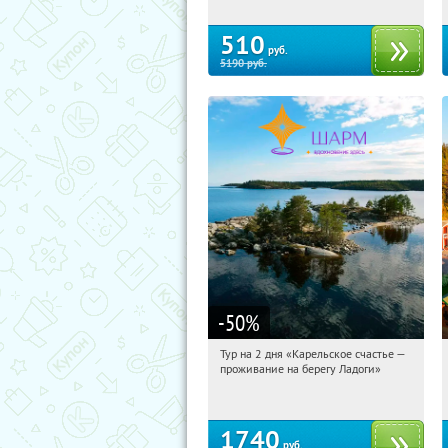
510
руб.
5190
руб.
-50
%
Тур на 2 дня «Карельское счастье —
11:22:17
Купили:
39
проживание на берегу Ладоги»
Достоевская
1740
руб.