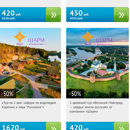
420
450
руб.
руб.
4230
руб.
4550
руб.
-50
%
-50
%
«Тур на 2 дня: сафари по водопадам
1-дневный тур «Великий Новгород
11:22:17
Купили:
6
11:22:17
Купили:
22
Карелии и парк “Рускеала"»
— сердце земли русской» от
Достоевская
Достоевская
компании «Шарм»
1620
420
руб.
руб.