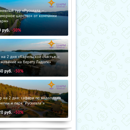
невный тур «Рускеала —
аморное царство» от компании
арм»
0
руб.
-50%
 на 2 дня «Карельское счастье —
оживание на берегу Ладоги»
40
руб.
-50%
р на 2 дня: сафари по водопадам
елии и парк “Рускеала"»
20
руб.
-50%