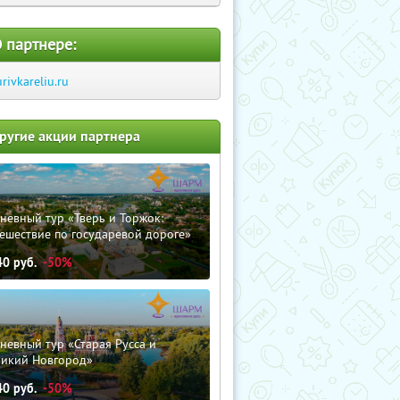
 партнере:
urivkareliu.ru
ругие акции партнера
невный тур «Тверь и Торжок:
ешествие по государевой дороге»
40
руб.
-50%
невный тур «Старая Русса и
ликий Новгород»
40
руб.
-50%