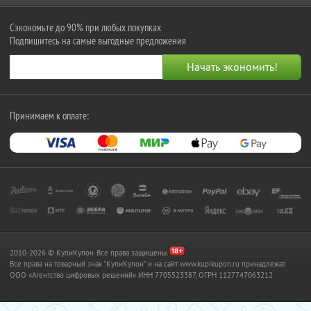
Сэкономьте до 90% при любых покупках
Подпишитесь на самые выгодные предложения
Принимаем к оплате:
2010-2026 © КупиКупон. Все права защищены.
Все права на товарный знак "КупиКупон" и на сайт www.kupikupon.ru принадлежат
OOO «Агентство цифровых решений» ИНН 7705523387, ОГРН 1127747063212