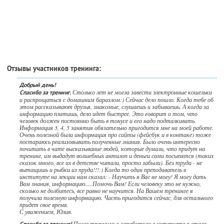
Отзывы участников тренинга:
Добрый день!
Столько лет не могла завести электронные кошельки
Спасибо за тренинг.
и распрощаться с домашним барахлом:) Сейчас дело пошло. Когда тебе об
этом рассказывают друзья, знакомые, слушаешь и забываешь. А когда за
информацию платишь, дело идет быстрее. Это говорит о том, что
человек должен постоянно быть в тонусе и его надо подталкивать.
Информация 3, 4, 5 занятия обязательно пригодится мне на моей работе.
Очень полезной была информация про сайты (фейсбук и в контаке) тоже
постараюсь реализовывать полученные знания. Было очень интересно
почитать в чате высказывание людей, которые думали, что придут на
тренинг, им выдадут волшебных антилоп и деньги сами посыпятся (таких
сказок много, все их в детстве читали, просто забыли). Без труда - не
вытащишь и рыбки из пруда!!!:) Когда то один преподаватель в
институте на лекции нам сказал: - Научить я Вас не могу! Я могу дать
Вам знания, информацию.....Помочь Вам! Если человеку это не нужно,
сколько не долбитесь, все равно не научится. На Вашем тренинге я
получила полезную информацию. Часть пригодится сейчас, для остального
придет свое время.
С уважением, Юлия.
После тренинга о заработках в интернете я стала
Спасибо за тренинг!