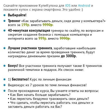
Скачайте приложение КупиКупона для
IOS
или
Android
и
покажите купон с экрана смартфона. Это удобно :)
Выбирайте!
Тренинг
«Как зарабатывать деньги, сидя дома у компьютера?»
всего за
199р.
вместо
9990р.
40-минутная консультация
тренера по скайпу, по вопросам и
секретам создания бизнеса с помощью компьютера и
интернета всего за
999р.
вместо
9990р.
Лучшие участники тренинга
, заработавшие наибольшее
количество денег за время проведения тренинга, будут
награждены денежными призами
до 3000р.
Бонус!
Все участники тренинга получают также 8 тренингов
различной тематики в подарок. Их список ниже:
1)
Бесплатно!
Курс по личным финансам
Видеокурс из 7 уроков по теме личных финансов!
После прохождения курса, Вы узнаете ответы на вопросы:
• Как Вам начать больше зарабатывать?
• Как перестать бездумно транжирить свои деньги?
• Что сделать, чтобы перестать работать «на деньги» и
заставить деньги работать на Вас?