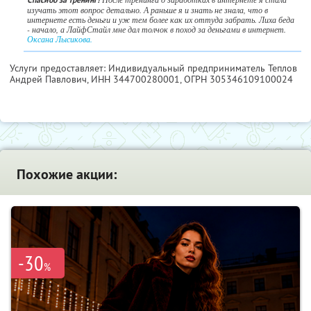
изучать этот вопрос детально. А раньше я и знать не знала, что в
интернете есть деньги и уж тем более как их оттуда забрать. Лиха беда
- начало, а ЛайфСтайл мне дал толчок в поход за деньгами в интернет.
Оксана Лысикова.
Услуги предоставляет: Индивидуальный предприниматель Теплов
Андрей Павлович,
ИНН 344700280001
, ОГРН 305346109100024
Похожие акции:
-30
%