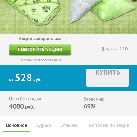
Акция завершилась
110
ПОВТОРИТЬ АКЦИЮ
Купили:
Человек проголосовало: 0
КУПИТЬ
528
от
руб.
Цена без скидки:
Экономия:
4000
69%
руб.
Основное
Адреса
Отзывы
Вопросы по акции