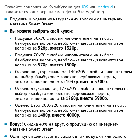
Скачайте приложение КупиКупона для
IOS
или
Android
и
покажите купон с экрана смартфона. Это удобно :)
Подушки и одеяла из натуральных волокон от интернет-
магазина Sweet Dream
Вы можете выбрать свой купон:
Подушка 50х70 с любым наполнителем на выбор:
бамбуковое волокно, верблюжья шерсть, эвкалиптовое
волокно
за 528р. вместо 1320р.
Подушка 70х70 с любым наполнителем на выбор:
бамбуковое волокно, верблюжья шерсть, эвкалиптовое
волокно
за 570р. вместо 1500р.
Одеяло полутораспальное, 140х205 с любым наполнителем
на выбор: бамбуковое волокно, верблюжья шерсть,
эвкалиптовое волокно
за 1035р. вместо 3300р.
Одеяло двухспальное, 172х205 с любым наполнителем на
выбор: бамбуковое волокно, верблюжья шерсть,
эвкалиптовое волокно
за 1260р. вместо 3900р.
Одеяло Евро 200х220 с любым наполнителем на выбор:
бамбуковое волокно, верблюжья шерсть, эвкалиптовое
волокно
за 1480р. вместо 4000р.
Бонус!
Скидка 40% на другую продукцию от интернет-
магазина Sweet Dream
Один купон действует на заказ одной подушки или одного