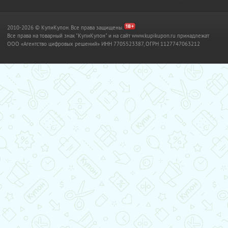
2010-2026 © КупиКупон. Все права защищены.
Все права на товарный знак "КупиКупон" и на сайт www.kupikupon.ru принадлежат
OOO «Агентство цифровых решений» ИНН 7705523387, ОГРН 1127747063212