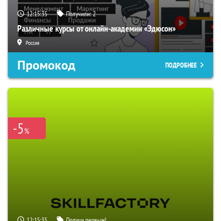
12:15:34
Получили:
2
Различные курсы от онлайн-академии «Эдюсон»
Россия
Промокод
ПОДРОБНЕЕ
-5
%
12:15:34
Получи первым!