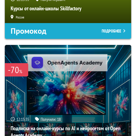
Курсы от онлайн-школы Skillfactory
Россия
Промокод
ПОДРОБНЕЕ
-70
%
12:15:34
Получили:
18
Подписка на онлайн-курсы по AI и нейросетям от Open
Agents Academy