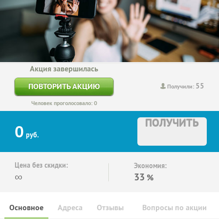
Акция завершилась
55
ПОВТОРИТЬ АКЦИЮ
Получили:
Человек проголосовало: 0
ПОЛУЧИТЬ
0
руб.
Цена без скидки:
Экономия:
∞
33
%
Основное
Адреса
Отзывы
Вопросы по акции