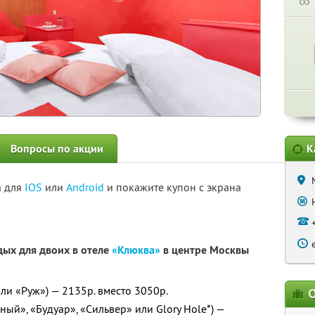
∞
Вопросы по акции
К
а для
IOS
или
Android
и покажите купон с экрана
дых для двоих в отеле
«Клюква»
в центре Москвы
ли «Руж») — 2135р. вместо 3050р.
О
ый», «Будуар», «Сильвер» или Glory Hole*) —