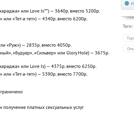
k
араджа» или Love Is**) — 3640р. вместо 5200р.
 или «Тет-а-тет») — 4340р. вместо 6200р.
Теги:
Гор
ли «Руж») — 2835р. вместо 4050р.
Оте
ый», «Будуар», «Сильвер» или Glory Hole) — 3675р.
араджа» или Love Is) — 4375р. вместо 6250р.
 или «Тет-а-тет») — 5390р. вместо 7700р.
ограничено
и получение платных сексуальных услуг