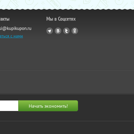
такты
Мы в Соцсетях
si@kupikupon.ru
аться с нами