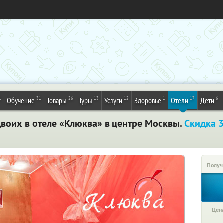
1
31
26
13
12
1
17
6
Обучение
Товары
Туры
Услуги
Здоровье
Отели
Дети
двоих в отеле «Клюква» в центре Москвы.
Скидка 
Получ
Цена