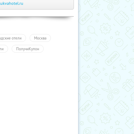
lukvahotel.ru
одские отели
Москва
ли
ПолучиКупон