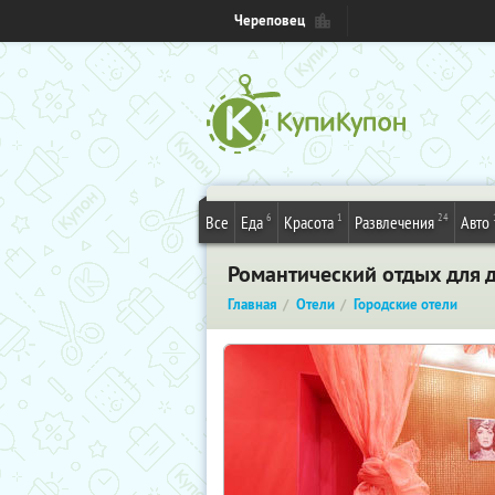
Череповец
6
1
24
Все
Еда
Красота
Развлечения
Авто
Романтический отдых для 
Главная
Отели
Городские отели