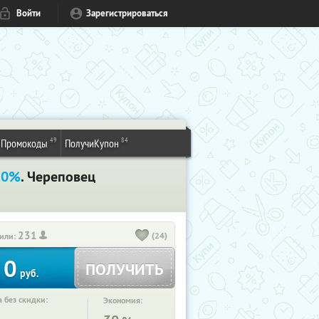
Войти
Зарегистрироваться
49
84
Промокоды
ПолучиКупон
30%
. Череповец
231
(24)
или:
0
ПОЛУЧИТЬ
руб.
 без скидки:
Экономия: