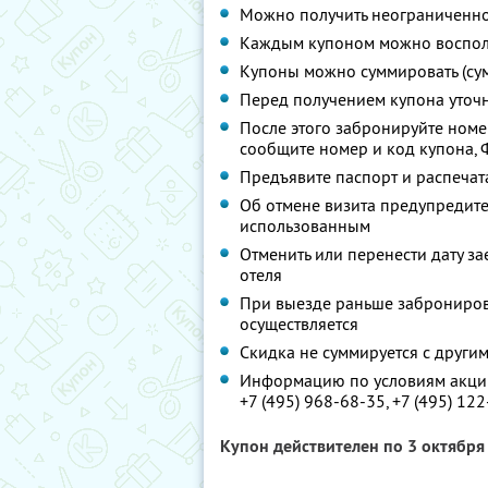
Можно получить неограниченно
Каждым купоном можно восполь
Купоны можно суммировать (су
Перед получением купона уточ
После этого забронируйте номер
сообщите номер и код купона, Ф.
Предъявите паспорт и распечат
Об отмене визита предупредите 
использованным
Отменить или перенести дату з
отеля
При выезде раньше заброниров
осуществляется
Скидка не суммируется с друг
Информацию по условиям акции
+7 (495) 968-68-35,
+7 (495) 12
Купон действителен по 3 октябр