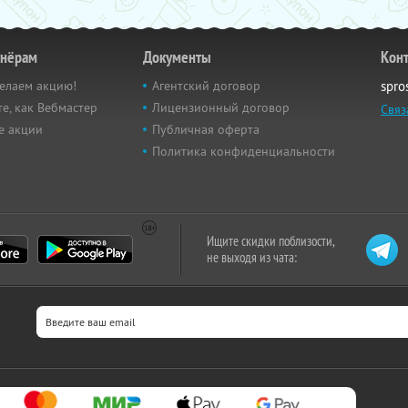
тнёрам
Документы
Кон
елаем акцию!
Агентский договор
spro
е, как Вебмастер
Лицензионный договор
Связ
е акции
Публичная оферта
Политика конфиденциальности
Ищите скидки поблизости,
не выходя из чата: