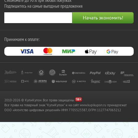
Сэкономьте до 90% при любых покупках
Подпишитесь на самые выгодные предложения
Принимаем к оплате:
2010-2026 © КупиКупон. Все права защищены.
Все права на товарный знак "КупиКупон" и на сайт www.kupikupon.ru принадлежат
OOO «Агентство цифровых решений» ИНН 7705523387, ОГРН 1127747063212