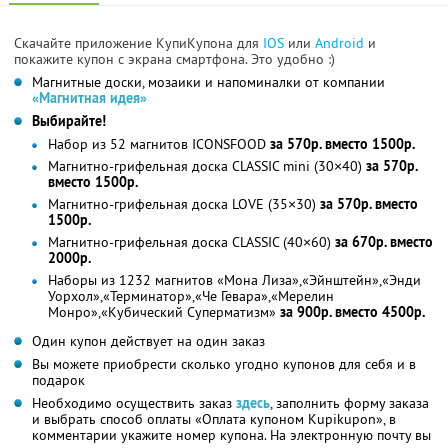
Скачайте приложение КупиКупона для
IOS
или
Android
и
покажите купон с экрана смартфона. Это удобно :)
Магнитные доски, мозаики и напоминалки от компании
«Магнитная идея»
Выбирайте!
Набор из 52 магнитов ICONSFOOD
за 570р. вместо 1500р.
Магнитно-грифельная доска CLASSIC mini (30×40)
за 570р.
вместо 1500р.
Магнитно-грифельная доска LOVE (35×30)
за 570р. вместо
1500р.
Магнитно-грифельная доска CLASSIC (40×60)
за 670р. вместо
2000р.
Наборы из 1232 магнитов «Мона Лиза»,«Эйнштейн»,«Энди
Уорхол»,«Терминатор»,«Че Гевара»,«Мерелин
Монро»,«Кубический Суперматизм»
за 900р. вместо 4500р.
Один купон действует на один заказ
Вы можете приобрести сколько угодно купонов для себя и в
подарок
Необходимо осуществить заказ
здесь
, заполнить форму заказа
и выбрать способ оплаты «Оплата купоном Kupikupon», в
комментарии укажите номер купона. На электронную почту вы