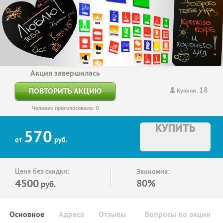
Акция завершилась
18
ПОВТОРИТЬ АКЦИЮ
Купили:
Человек проголосовало: 0
КУПИТЬ
570
от
руб.
Цена без скидки:
Экономия:
4500
80%
руб.
Основное
Адреса
Отзывы
Вопросы по акции