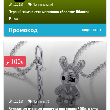
10:22:57
Получи первым!
Первый заказ в сети магазинов «Золотое Яблоко»
Россия
Промокод
ПОДРОБНЕЕ
100
%
до
10:22:57
Получили:
73
Бесплатная изящная подвеска или скидка 500р. в сети