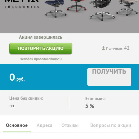
Акция завершилась
42
ПОВТОРИТЬ АКЦИЮ
Получили:
Человек проголосовало: 0
ПОЛУЧИТЬ
0
руб.
Цена без скидки:
Экономия:
∞
5
%
Основное
Адреса
Отзывы
Вопросы по акции