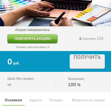
Акция завершилась
226
ПОВТОРИТЬ АКЦИЮ
Получили:
Человек проголосовало: 0
ПОЛУЧИТЬ
0
руб.
Цена без скидки:
Экономия:
∞
100
%
Основное
Адреса
Отзывы
Вопросы по акции