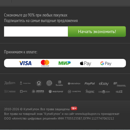
Сэкономьте до 90% при любых покупках
Подпишитесь на самые выгодные предложения
Принимаем к оплате:
2010-2026 © КупиКупон. Все права защищены.
Все права на товарный знак "КупиКупон" и на сайт www.kupikupon.ru принадлежат
OOO «Агентство цифровых решений» ИНН 7705523387, ОГРН 1127747063212