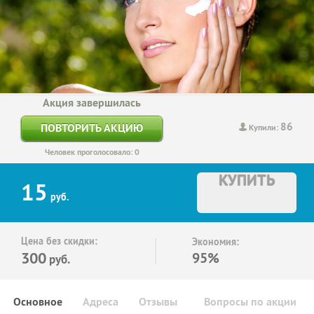
Акция завершилась
86
ПОВТОРИТЬ АКЦИЮ
Купили:
Человек проголосовало: 0
КУПИТЬ
15
руб.
Цена без скидки:
Экономия:
300
95%
руб.
Основное
Адреса
Отзывы
Вопросы по акции