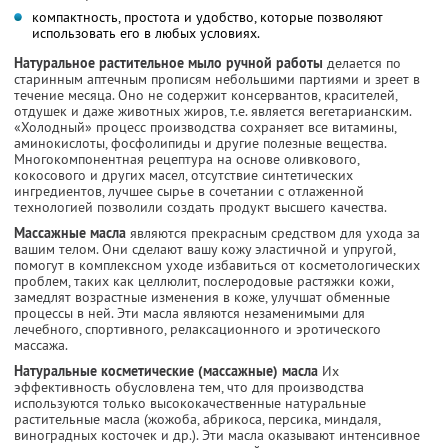
компактность, простота и удобство, которые позволяют
использовать его в любых условиях.
Натуральное растительное мыло ручной работы
делается по
старинным аптечным прописям небольшими партиями и зреет в
течение месяца. Оно не содержит консервантов, красителей,
отдушек и даже животных жиров, т.е. является вегетарианским.
«Холодный» процесс производства сохраняет все витамины,
аминокислоты, фосфолипиды и другие полезные вещества.
Многокомпонентная рецептура на основе оливкового,
кокосового и других масел, отсутствие синтетических
ингредиентов, лучшее сырье в сочетании с отлаженной
технологией позволили создать продукт высшего качества.
Массажные масла
являются прекрасным средством для ухода за
вашим телом. Они сделают вашу кожу эластичной и упругой,
помогут в комплексном уходе избавиться от косметологических
проблем, таких как целлюлит, послеродовые растяжки кожи,
замедлят возрастные изменения в коже, улучшат обменные
процессы в ней. Эти масла являются незаменимыми для
лечебного, спортивного, релаксационного и эротического
массажа.
Натуральные косметические (массажные) масла
Их
эффективность обусловлена тем, что для производства
используются только высококачественные натуральные
растительные масла (жожоба, абрикоса, персика, миндаля,
виноградных косточек и др.). Эти масла оказывают интенсивное