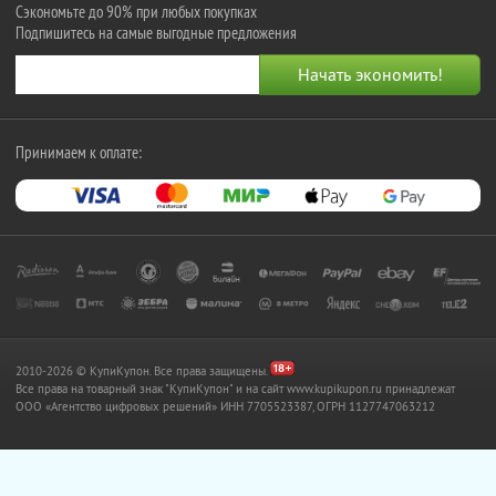
Сэкономьте до 90% при любых покупках
Подпишитесь на самые выгодные предложения
Принимаем к оплате:
2010-2026 © КупиКупон. Все права защищены.
Все права на товарный знак "КупиКупон" и на сайт www.kupikupon.ru принадлежат
OOO «Агентство цифровых решений» ИНН 7705523387, ОГРН 1127747063212