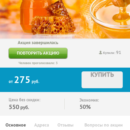
Акция завершилась
91
ПОВТОРИТЬ АКЦИЮ
Купили:
Человек проголосовало: 3
КУПИТЬ
275
от
руб.
Цена без скидки:
Экономия:
550
50%
руб.
Основное
Адреса
Отзывы
Вопросы по акции