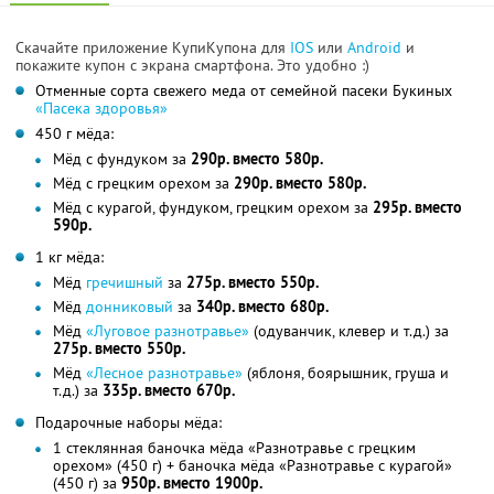
Скачайте приложение КупиКупона для
IOS
или
Android
и
покажите купон с экрана смартфона. Это удобно :)
Отменные сорта свежего меда от семейной пасеки Букиных
«Пасека здоровья»
450 г мёда:
Мёд с фундуком за
290р. вместо 580р.
Мёд с грецким орехом за
290р. вместо 580р.
Мёд с курагой, фундуком, грецким орехом за
295р. вместо
590р.
1 кг мёда:
Мёд
гречишный
за
275р. вместо 550р.
Мёд
донниковый
за
340р. вместо 680р.
Мёд
«Луговое разнотравье»
(одуванчик, клевер и т.д.) за
275р. вместо 550р.
Мёд
«Лесное разнотравье»
(яблоня, боярышник, груша и
т.д.) за
335р. вместо 670р.
Подарочные наборы мёда:
1 стеклянная баночка мёда «Разнотравье с грецким
орехом» (450 г) + баночка мёда «Разнотравье с курагой»
(450 г) за
950р. вместо 1900р.