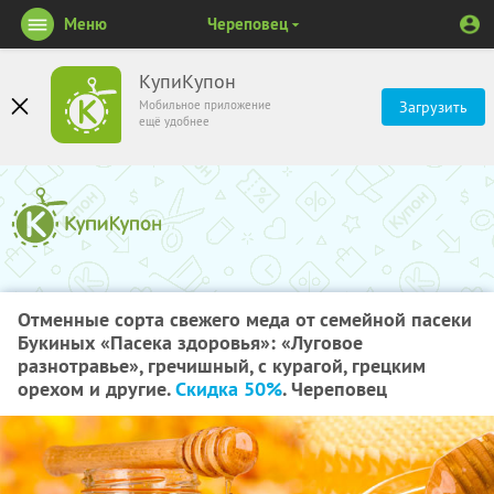
Меню
Череповец
КупиКупон
Мобильное приложение
Загрузить
ещё удобнее
Отменные сорта свежего меда от семейной пасеки
Букиных «Пасека здоровья»: «Луговое
разнотравье», гречишный, с курагой, грецким
орехом и другие.
Скидка 50%
. Череповец