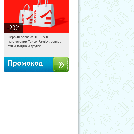
-20
%
Первый заказ от 1090р. в
13:52:51
Получили:
256
приложении TanukiFamily: роллы,
Россия
суши, пицца и другое
Промокод