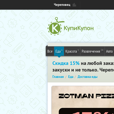
Череповец
6
1
24
Все
Еда
Красота
Развлечения
Авто
Скидка 15%
на любой заказ
закуски и не только. Чере
Главная
Еда
Доставка еды