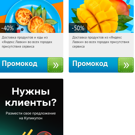
-40
%
-50
%
Доставка продуктов и еды из
Доставка продуктов из «Яндекс
13:52:51
Получили:
38
13:52:51
Получили:
165
«Яндекс Лавки» во всех городах
Лавки» во всех городах присутствия
Россия
Россия
присутствия сервиса
сервиса
Промокод
Промокод