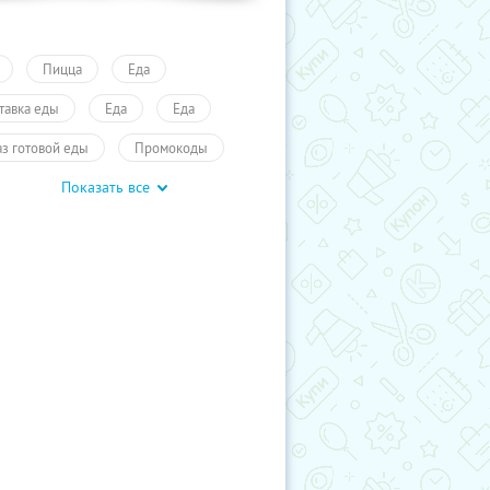
Пицца
Еда
тавка еды
Еда
Еда
аз готовой еды
Промокоды
Показать все
учиКупон
Еда