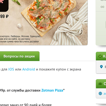
∞
Вопросы по акции
К
а для
IOS
или
Android
и покажите купон с экрана
О
99р. от службы доставки
Zotman Pizza
*
z
 делал заказ от 90 дней и более