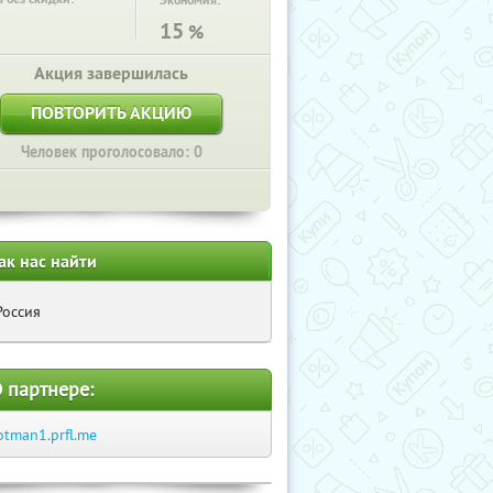
Экономия:
15
%
Акция завершилась
ПОВТОРИТЬ АКЦИЮ
Человек проголосовало: 0
ак нас найти
Россия
 партнере:
otman1.prfl.me