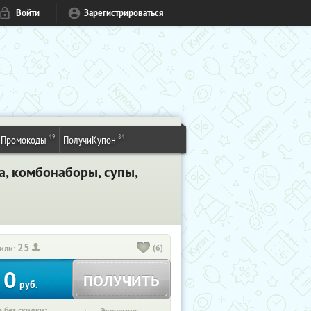
Войти
Зарегистрироваться
49
84
Промокоды
ПолучиКупон
ца, комбонаборы, супы,
25
(6)
или:
0
ПОЛУЧИТЬ
руб.
 без скидки: