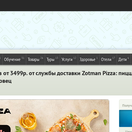
1
31
26
13
12
1
17
6
Обучение
Товары
Туры
Услуги
Здоровье
Отели
Дети
 от 3499р. от службы доставки Zotman Pizza: пиц
повец
Получ
Цена