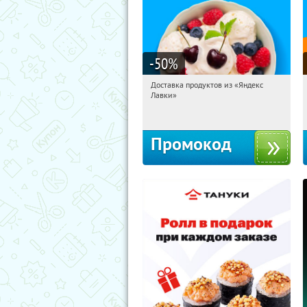
-50
%
Доставка продуктов из «Яндекс
13:52:51
Получили:
5
Лавки»
Россия
Промокод