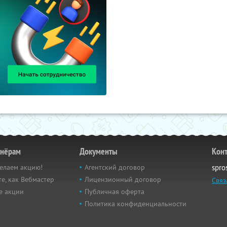
тнёрам
Документы
Кон
елаем акцию!
Агентский договор
spro
е, как Вебмастер
Лицензионный договор
Связ
е акции
Публичная оферта
Политика конфиденциальности