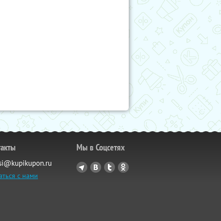
такты
Мы в Соцсетях
si@kupikupon.ru
аться с нами