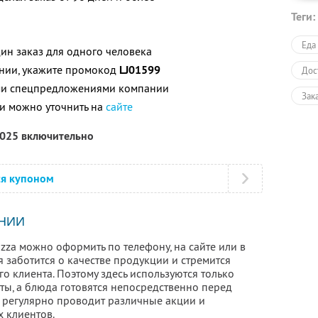
Теги:
Еда
ин заказ для одного человека
нии, укажите промокод
LJ01599
Дос
ими спецпредложениями компании
Зак
и можно уточнить на
сайте
Пол
2025 включительно
ся купоном
НИИ
izza можно оформить по телефону, на сайте или в
заботится о качестве продукции и стремится
о клиента. Поэтому здесь используются только
ты, а блюда готовятся непосредственно перед
и регулярно проводит различные акции и
х клиентов.