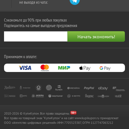
не выходя из чата:
Сэкономьте до 90% при любых покупках
Подпишитесь на самые выгодные предложения
Принимаем к оплате:
2010-2026 © КупиКупон. Все права защищены.
Все права на товарный знак "КупиКупон" и на сайт www.kupikupon.ru принадлежат
OOO «Агентство цифровых решений» ИНН 7705523387, ОГРН 1127747063212