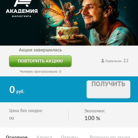
Акция завершилась
22
ПОВТОРИТЬ АКЦИЮ
Получили:
Человек проголосовало: 0
ПОЛУЧИТЬ
0
руб.
Цена без скидки:
Экономия:
∞
100
%
Основное
Адреса
Отзывы
Вопросы по акции