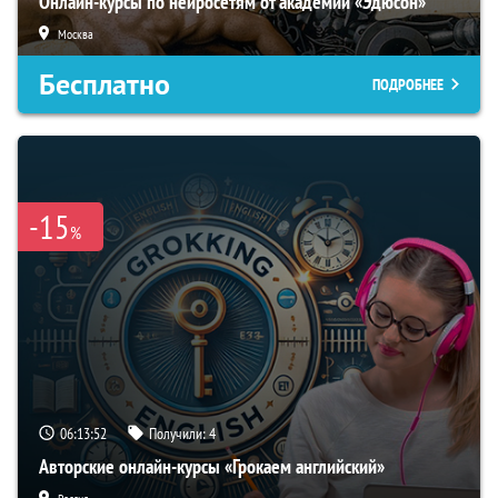
Онлайн-курсы по нейросетям от академии «Эдюсон»
Москва
Бесплатно
ПОДРОБНЕЕ
-15
%
06:13:51
Получили:
4
Авторские онлайн-курсы «Грокаем английский»