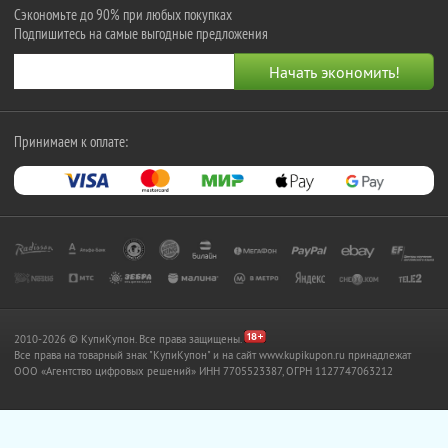
Сэкономьте до 90% при любых покупках
Подпишитесь на самые выгодные предложения
Принимаем к оплате:
2010-2026 © КупиКупон. Все права защищены.
Все права на товарный знак "КупиКупон" и на сайт www.kupikupon.ru принадлежат
OOO «Агентство цифровых решений» ИНН 7705523387, ОГРН 1127747063212