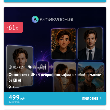
-61
%
03:43:58
Купили:
81
Фотосессия с ИИ: 3 нейрофотографии в любой тематике
от KK AI
Россия
499
ПОДРОБНЕЕ
руб.
1290
руб.