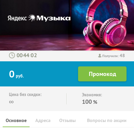
48
:
:
Получили:
0
руб.
Цена без скидки:
Экономия:
∞
100
%
Основное
Адреса
Отзывы
Вопросы по акции