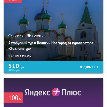
03:43:58
Купили:
2
Автобусный тур в Великий Новгород от туроператора
«ХохломаТур»
Сенная площадь
510
ПОДРОБНЕЕ
руб.
5190
руб.
-100
%