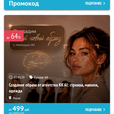
Промокод
ПОДРОБНЕЕ
64
%
до
03:43:58
Купили:
64
Создание образа от агентства KK AI: стрижка, макияж,
одежда
Россия
499
ПОДРОБНЕЕ
от
руб.
до
6400
руб.