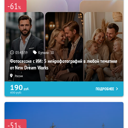
-61
%
03:43:58
Купили:
10
Фотосессия с ИИ: 5 нейрофотографий в любой тематике
от New Dream Works
Россия
190
ПОДРОБНЕЕ
руб.
490
руб.
-51
%