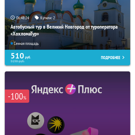
06:48:23
Купили:
2
Автобусный тур в Великий Новгород от туроператора
«ХохломаТур»
Сенная площадь
510
ПОДРОБНЕЕ
руб.
5190
руб.
-100
%