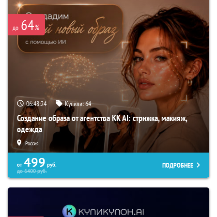
64
%
до
06:48:23
Купили:
64
Создание образа от агентства KK AI: стрижка, макияж,
одежда
Россия
499
ПОДРОБНЕЕ
от
руб.
до
6400
руб.