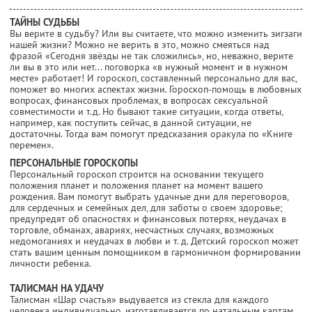
ТАЙНЫ СУДЬБЫ
Вы верите в судьбу? Или вы считаете, что можно изменить зигзаги
нашей жизни? Можно не верить в это, можно смеяться над
фразой «Сегодня звёзды не так сложились», но, неважно, верите
ли вы в это или нет... поговорка «в нужный момент и в нужном
месте» работает! И гороскоп, составленный персонально для вас,
поможет во многих аспектах жизни. Гороскоп-помощь в любовных
вопросах, финансовых проблемах, в вопросах сексуальной
совместимости и т.д. Но бывают такие ситуации, когда ответы,
например, как поступить сейчас, в данной ситуации, не
достаточны. Тогда вам помогут предсказания оракула по «Книге
перемен».
ПЕРСОНАЛЬНЫЕ ГОРОСКОПЫ
Персональный гороскоп строится на основании текущего
положения планет и положения планет на момент вашего
рождения. Вам помогут выбрать удачные дни для переговоров,
для сердечных и семейных дел, для заботы о своем здоровье;
предупредят об опасностях и финансовых потерях, неудачах в
торговле, обманах, авариях, несчастных случаях, возможных
недомоганиях и неудачах в любви и т. д. Детский гороскоп может
стать вашим ценным помощником в гармоничном формировании
личности ребенка.
ТАЛИСМАН НА УДАЧУ
Талисман «Шар счастья» выдувается из стекла для каждого
человека индивидуально, изготавливается по натальным картам,