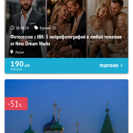
06:48:23
Купили:
10
Фотосессия с ИИ: 5 нейрофотографий в любой тематике
от New Dream Works
Россия
190
ПОДРОБНЕЕ
руб.
490
руб.
-51
%