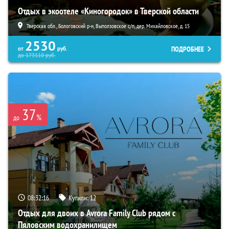
Отдых в экоотеле «Киногородок» в Тверской области
Тверская обл., Бологовский р-н, Выползовское с/п, дер. Михайловское, д. 15
2530
ПОДРОБНЕЕ
от
руб.
до
173110
руб.
37
%
до
08:32:14
Купили:
12
Отдых для двоих в Avrora Family Club рядом с
Пяловским водохранилищем