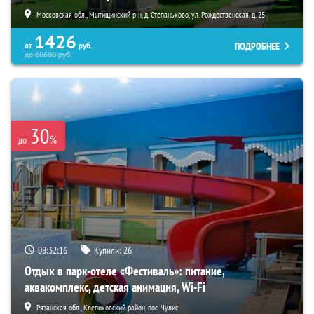
Московская обл., Мытищинский р-н, д. Степаньково, ул. Рождественская, д. 25
1426
ПОДРОБНЕЕ
от
руб.
до
60600
руб.
30
%
до
08:32:14
Купили:
26
Отдых в парк-отеле «Фестиваль»: питание,
аквакомплекс, детская анимация, Wi-Fi
Рязанская обл., Клепиковский район, пос. Чулис