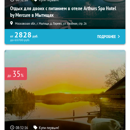
Отдых для двоих с питанием в отеле Arthurs Spa Hotel
by Mercure в Мытищах
Московская обл., г. Мытищи, д. Ларево, ул. Хвойная, стр. 26
2828
ПОДРОБНЕЕ
от
руб.
до
65700
руб.
35
%
до
08:32:14
Купи первым!