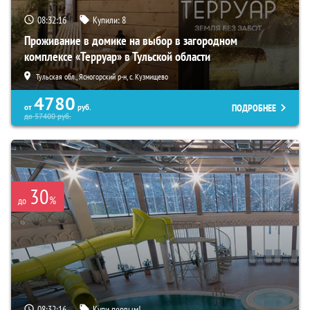
08:32:14
Купили:
8
Проживание в домике на выбор в загородном
комплексе «Терруар» в Тульской области
Тульская обл., Ясногорский р-н, с. Кузмищево
4780
ПОДРОБНЕЕ
от
руб.
до
57400
руб.
30
%
до
08:32:14
Купи первым!