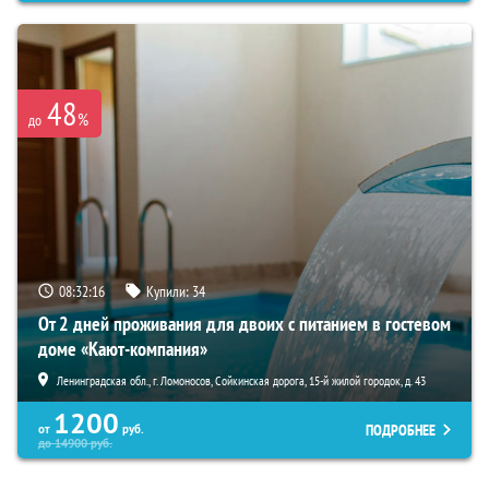
48
%
до
08:32:14
Купили:
34
От 2 дней проживания для двоих с питанием в гостевом
доме «Кают-компания»
Ленинградская обл., г. Ломоносов, Сойкинская дорога, 15-й жилой городок, д. 43
1200
ПОДРОБНЕЕ
от
руб.
до
14900
руб.