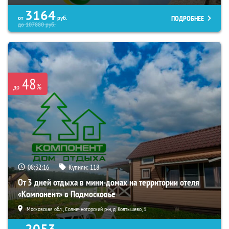
3164
ПОДРОБНЕЕ
от
руб.
до
107880
руб.
48
%
до
08:32:14
Купили:
118
От 3 дней отдыха в мини-домах на территории отеля
«Компонент» в Подмосковье
Московская обл., Солнечногорский р-н, д. Колтышево, 1