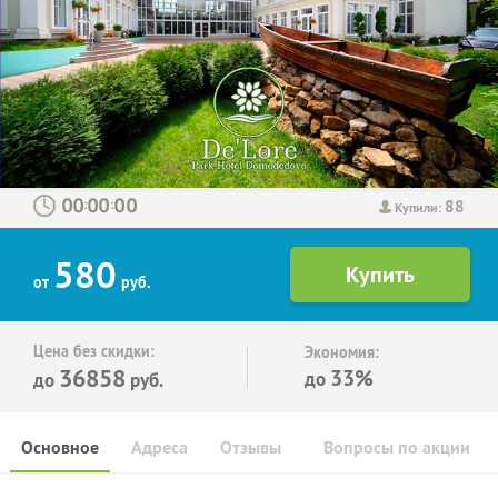
88
:
:
Купили:
580
от
руб.
Цена без скидки:
Экономия:
36858
33%
до
до
руб.
Основное
Адреса
Отзывы
Вопросы по акции