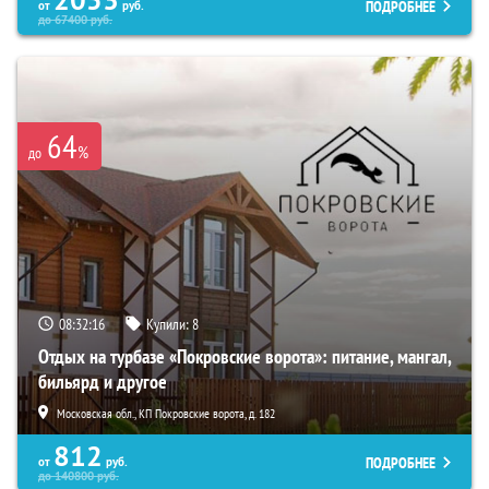
2053
ПОДРОБНЕЕ
от
руб.
до
67400
руб.
64
%
до
08:32:14
Купили:
8
Отдых на турбазе «Покровские ворота»: питание, мангал,
бильярд и другое
Московская обл., КП Покровские ворота, д. 182
812
ПОДРОБНЕЕ
от
руб.
до
140800
руб.