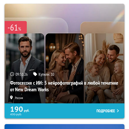
-61
%
09:51:25
Купили:
10
Фотосессия с ИИ: 5 нейрофотографий в любой тематике
от New Dream Works
Россия
190
ПОДРОБНЕЕ
руб.
490
руб.