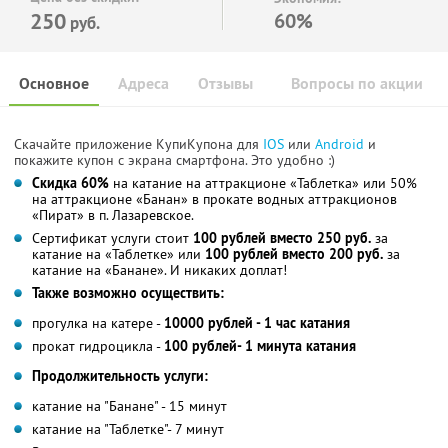
250
60%
руб.
Основное
Адреса
Отзывы
Вопросы по акции
Скачайте приложение КупиКупона для
IOS
или
Android
и
покажите купон с экрана смартфона. Это удобно :)
Скидка 60%
на катание на аттракционе «Таблетка» или 50%
на аттракционе «Банан» в прокате водных аттракционов
«Пират» в п. Лазаревское.
Сертификат услуги стоит
100 рублей вместо 250 руб.
за
катание на «Таблетке» или
100 рублей вместо 200 руб.
за
катание на «Банане». И никаких доплат!
Также возможно осуществить:
прогулка на катере -
10000 рублей - 1 час катания
прокат гидроцикла -
100 рублей- 1 минута катания
Продолжительность услуги:
катание на "Банане" - 15 минут
катание на "Таблетке"- 7 минут