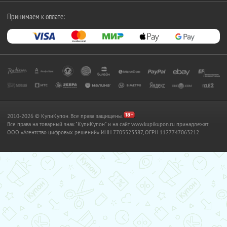
Принимаем к оплате:
2010-2026 © КупиКупон. Все права защищены.
Все права на товарный знак "КупиКупон" и на сайт www.kupikupon.ru принадлежат
OOO «Агентство цифровых решений» ИНН 7705523387, ОГРН 1127747063212