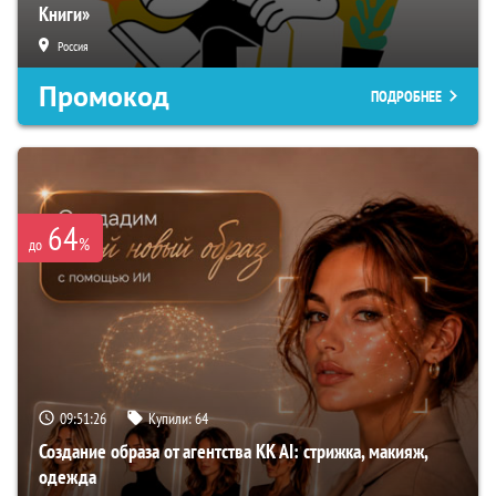
Книги»
Россия
Промокод
ПОДРОБНЕЕ
64
%
до
09:51:25
Купили:
64
Создание образа от агентства KK AI: стрижка, макияж,
одежда