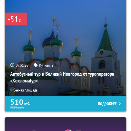
-51
%
09:51:25
Купили:
2
Автобусный тур в Великий Новгород от туроператора
«ХохломаТур»
Сенная площадь
510
ПОДРОБНЕЕ
руб.
5190
руб.