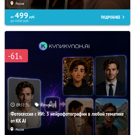
Россия
499
ПОДРОБНЕЕ
от
руб.
до
6400
руб.
-61
%
09:51:25
Купили:
81
Фотосессия с ИИ: 3 нейрофотографии в любой тематике
от KK AI
Россия