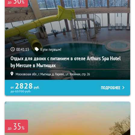
30
%
до
00:41:11
Купи первым!
Отдых для двоих с питанием в отеле Arthurs Spa Hotel
by Mercure в Мытищах
Московская обл., г. Мытищи, д. Ларево, ул. Хвойная, стр. 26
2828
ПОДРОБНЕЕ
от
руб.
до
65700
руб.
35
%
до