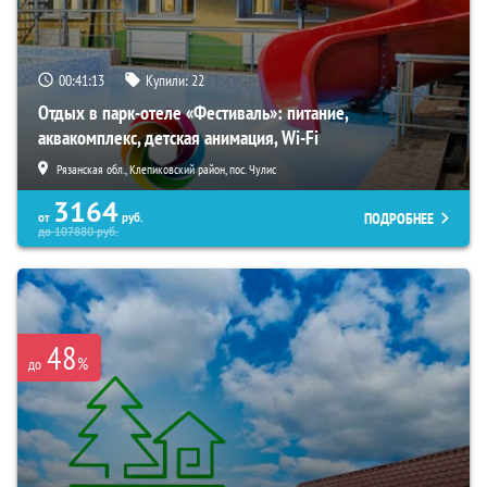
00:41:11
Купили:
22
Отдых в парк-отеле «Фестиваль»: питание,
аквакомплекс, детская анимация, Wi-Fi
Рязанская обл., Клепиковский район, пос. Чулис
3164
ПОДРОБНЕЕ
от
руб.
до
107880
руб.
48
%
до