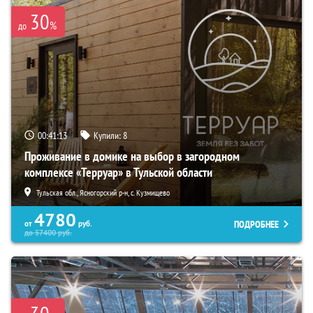
30
%
до
00:41:11
Купили:
8
Проживание в домике на выбор в загородном
комплексе «Терруар» в Тульской области
Тульская обл., Ясногорский р-н, с. Кузмищево
4780
ПОДРОБНЕЕ
от
руб.
до
57400
руб.