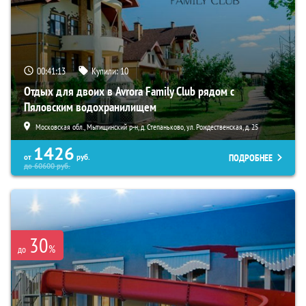
00:41:11
Купили:
10
Отдых для двоих в Avrora Family Club рядом с
Пяловским водохранилищем
Московская обл., Мытищинский р-н, д. Степаньково, ул. Рождественская, д. 25
1426
ПОДРОБНЕЕ
от
руб.
до
60600
руб.
30
%
до