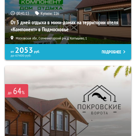
00:41:11
Купили:
116
От 3 дней отдыха в мини-домах на территории отеля
«Компонент» в Подмосковье
Московская обл., Солнечногорский р-н, д. Колтышево, 1
2053
ПОДРОБНЕЕ
от
руб.
до
67400
руб.
64
%
до