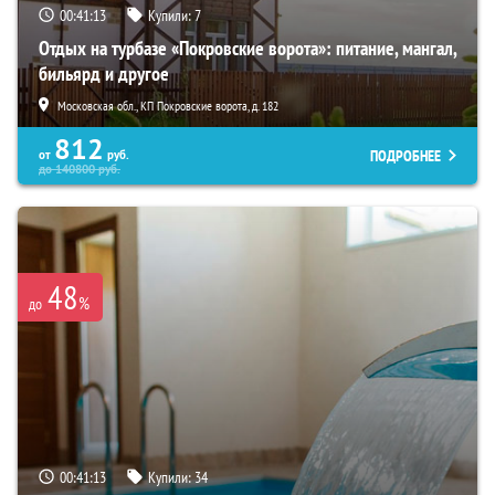
00:41:11
Купили:
7
Отдых на турбазе «Покровские ворота»: питание, мангал,
бильярд и другое
Московская обл., КП Покровские ворота, д. 182
812
ПОДРОБНЕЕ
от
руб.
до
140800
руб.
48
%
до
00:41:11
Купили:
34