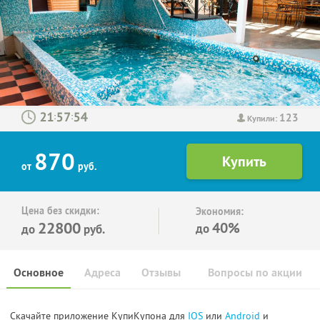
123
:
:
Купили:
870
от
руб.
Цена без скидки:
Экономия:
22800
40%
до
до
руб.
Основное
Адреса
Отзывы
Вопросы по акции
Скачайте приложение КупиКупона для
IOS
или
Android
и