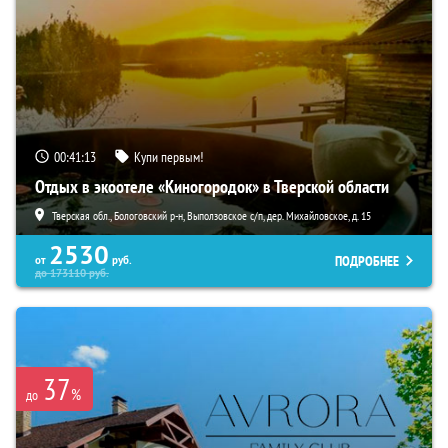
00:41:11
Купи первым!
Отдых в экоотеле «Киногородок» в Тверской области
Тверская обл., Бологовский р-н, Выползовское с/п, дер. Михайловское, д. 15
2530
ПОДРОБНЕЕ
от
руб.
до
173110
руб.
37
%
до